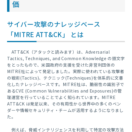
価
サイバー攻撃のナレッジベース
「MITRE ATT&CK」
とは
ATT&CK
（アタックと読みます）は、
Adversarial
Tactics, Techniques, and Common Knowledge
の頭文字
をとったもので、米国政府の支援を受けた非営利団体の
MITRE
社によって発足しました。実際に使われている攻撃者
の戦術
(Tactics)
、テクニック
(Techniques)
を体系的に文書
化したナレッジベースです。
MITRE
社は、脆弱性の識別子で
ある
CVE (Common Vulnerabilities and Exposures)
の管
理運営を行っていることでよく知られています。
MITRE
ATT&CK
は発足以来、その有用性から世界中の多くのベン
ダーや情報セキュリティ・チームが活用するようになりまし
た。
例えば、脅威インテリジェンスを利用して特定の攻撃方法