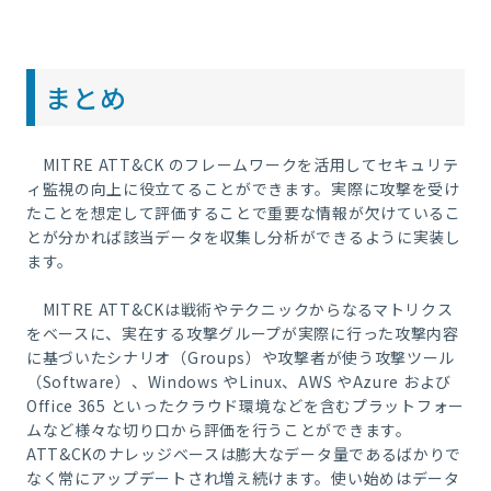
まとめ
MITRE ATT&CK
のフレームワークを活用してセキュリテ
ィ監視の向上に役立てることができます。実際に攻撃を受け
たことを想定して評価することで重要な情報が欠けているこ
とが分かれば該当データを収集し分析ができるように実装し
ます。
MITRE ATT&CK
は戦術やテクニックからなるマトリクス
をベースに、実在する攻撃グループが実際に行った攻撃内容
に基づいたシナリオ（
Groups
）や攻撃者が使う攻撃ツール
（
Software
）、
Windows
や
Linux
、
AWS
や
Azure
および
Office 365
といったクラウド環境などを含むプラットフォー
ムなど様々な切り口から評価を行うことができます。
ATT&CK
のナレッジベースは膨大なデータ量であるばかりで
なく常にアップデートされ増え続けます。使い始めはデータ