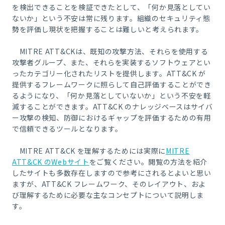
を検出できることを検証できたとして、「何か見落としてい
ないか」という不安は常に残ります。組織のセキュリティ態
勢を評価し現状を把握することは難しいと考えられます。
MITRE ATT&CK
は、既知の攻撃方法、それらを使用する
攻撃者グループ、また、それらを実装するソフトウェアとい
ったカテゴリー化されたリストを提供します。
ATT&CK
が
提供するフレームワークに照らして自己評価することができ
るようになり、「何か見落としていないか」という不安を軽
減することができます。
ATT&CK
のナレッジベースはサイバ
ー攻撃の検知、防御におけるギャップを評価するための有用
で信頼できるツールとなります。
MITRE ATT&CK
を理解するためには実際に
MITRE
ATT&CK
の
Web
サイト
をご覧ください。閲覧の方法を紹介
したサイトも多数存在しますので参考にされるとよいと思い
ますが、
ATT&CK
フレームワーク、そのレイアウト、およ
び理解するために必要な主なコンセプトについて説明しま
す。