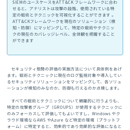
SIEM
のユースケースを
ATT&CK
フレームワークに合わ
せると、アナリストは攻撃の段階、使用されている特
定の戦術とテクニックを可視化することができます 。
ATT&CK
フレームワークを現在のソリューション（検
知・防御）にマッピングして、特定の戦術やテクニッ
クの現在のカバレッジレベル、全体観を把握すること
ができます
セキュリティ態勢の評価の実施方法について具体例をあげ
ます。戦術とテクニックに現在のログ監視対象や導入してい
るセキュリティソリューションをマッピングして、各ソリュ
ーションが検知のみなのか、防御も行えるのか点検します。
すべての戦術とテクニックについて網羅的に行うよりも、
特定の攻撃者グループ（
GROUPS
）が使用するテクニックに
のみフォーカスして評価してもよいですし、
Windows
やク
ラウド環境なら
AWS
や
Azure
など特定の環境（プラットフ
ォーム）に特定すると、効率的であり効果的な評価になると