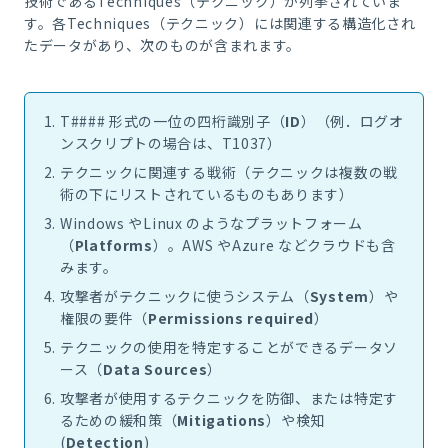
技術である
Techniques
（テクニック）が列挙されていま
す。各
Techniques
（テクニック）には関連する構造化され
たデータがあり、次のものが含まれます。
T####
形式の一位の四桁識別子（
ID
）（例．ログオ
ンスクリプトの場合は、
T1037
）
テクニックに関連する戦術（テクニックは複数の戦
術の下にリストされているものもあります）
Windows
や
Linux
のようなプラットフォーム
（
Platforms
）。
AWS
や
Azure
などクラウドも含
みます。
攻撃者がテクニックに使うシステム（
System
）や
権限の要件（
Permissions required
）
テクニックの使用を特定することができるデータソ
ース（
Data Sources
）
攻撃者が使用するテクニックを防御、または特定す
るための緩和策（
Mitigations
）や検知
(
Detection
)