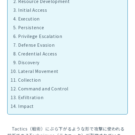
Resource Development
Initial Access
Execution
Persistence
Privilege Escalation
Defense Evasion
Credential Access
Discovery
Lateral Movement
Collection
Command and Control
Exfiltration
Impact
Tactics
（戦術）にぶら下がるような形で攻撃に使われる