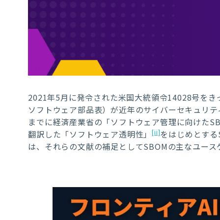
2021
年
5
月に発令された米国大統領令
14028
号をき
ソフトウェア部品表）が近年のサイバーセキュリテ
までに経済産業省の「
ソフトウェア管理に向けたS
[ii]
翻訳した「
ソフトウェア透明性
」
をはじめとする
は、それらの文献の補足として
SBOM
の主なユース