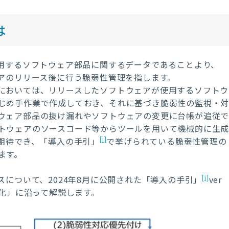
は
用するソフトウェア部品に関するデータであることより、
アのリリース後に行う脆弱性管理を指します。
においては、リリースしたソフトウェアが使用するソフトウ
じめ手作業で作成しておき、それに基づき脆弱性の監視・
ウェア部品の抜け漏れやソフトウェアの変更に台帳が追従
トウェアのソースコード等からツールを用いて機械的に生
[i]
期待でき、「導入の手引」
で挙げられている脆弱性管理の
ます。
[i]
スについて、
2024
年
8
月に公開された「導入の手引」
ver
化」に沿って解説します。