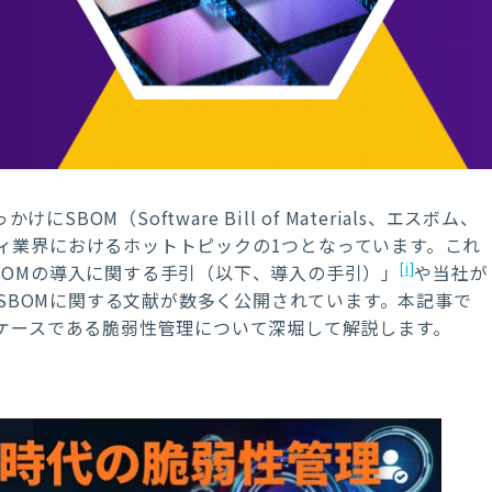
っかけに
SBOM
（
Software Bill of Materials
、エスボム、
ィ業界におけるホットトピックの
1
つとなっています。これ
[i]
BOMの導入に関する手引（以下、導入の手引）
」
や当社が
SBOM
に関する文献が数多く公開されています。本記事で
ケースである脆弱性管理について深堀して解説します。