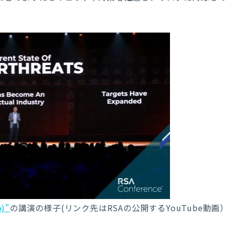
o)”
の講演の様子(リンク先はRSAの公開するYouTube動画