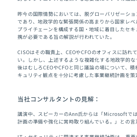
昨今の国際情勢においては、脱グローバリゼーション(Deglo
であり、地政学的な緊張関係の高まりから国家レベ
プライチェーンを構成する国・地域に着目したセキ
携が必要である旨の解説が行われていた。
CISOはその職責上、CEOやCFOのオフィスに訪
い。しかし、上述するような複雑化する地政学的な
後はむしろCEOやCFOと同じ議論の場について、
キュリティ観点を十分に考慮した事業継続計画を策
当社コンサルタントの見解：
講演中、スピーカーのAnn氏からは「Microso
計画の準備や強化に常時取り組んでいる。」との言
IT・セキュリティに関連する事業継続計画は、重