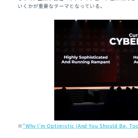
いくかが重要なテーマとなっている。
※
“Why I’m Optimistic (And You Should Be, To