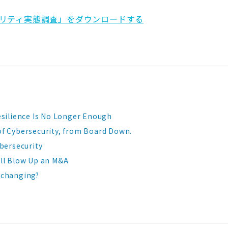
リティ実態調査」をダウンロードする
esilience Is No Longer Enough
of Cybersecurity, from Board Down.
ybersecurity
ill Blow Up an M&A
 changing?