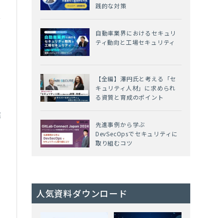
践的な対策
あ
自動車業界におけるセキュリ
ティ動向と工場セキュリティ
【全編】澤円氏と考える「セ
キュリティ人材」に求められ
お
る資質と育成のポイント
業
先進事例から学ぶ
DevSecOpsでセキュリティに
取り組むコツ
フ
人気資料ダウンロード