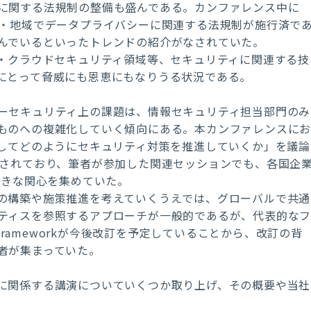
に関する法規制の整備も盛んである。カンファレンス中に
国・地域でデータプライバシーに関連する法規制が施行済で
んでいるといったトレンドの紹介がなされていた。
I・クラウドセキュリティ領域等、セキュリティに関連する技
にとって脅威にも恩恵にもなりうる状況である。
ーセキュリティ上の課題は、情報セキュリティ担当部門のみ
ものへの複雑化していく傾向にある。本カンファレンスに
としてどのようにセキュリティ対策を推進していくか」を議論
）されており、筆者が参加した関連セッションでも、各国企
大きな関心を集めていた。
の構築や施策推進を考えていくうえでは、グローバルで共通
ティスを参照するアプローチが一般的であるが、代表的な
ty Frameworkが今後改訂を予定していることから、改訂の背
者が集まっていた。
に関係する講演についていくつか取り上げ、その概要や当社