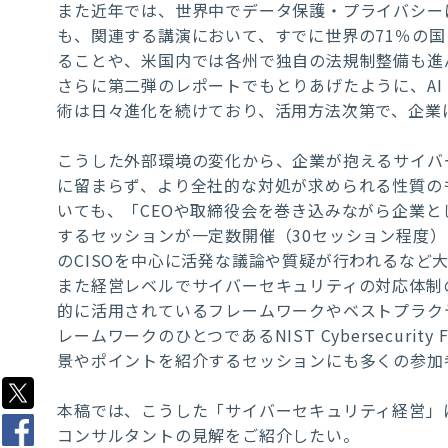
また近年では、世界中でデータ保護・プライバシー
も、関連する講演において、すでに世界の71％の
ることや、米国内では各州で独自の法規制整備も進
さらに第二弾のレポートでもとりあげたように、A
術は日々進化を続けており、活用方法次第で、企業
こうした外部環境の変化から、企業が抱えるサイバ
に留まらず、より全社的な対処が求められる性質の
いても、「CEOや取締役会を巻き込みながら企業
するセッションが一定数開催（30セッション程度
のCISOを中心に活発な議論や質疑が行われるなど
また経営レベルでサイバーセキュリティの対応体制
的に活用されているフレームワークやベストプラク
レームワークのひとつであるNIST Cybersecuri
景やポイントを紹介するセッションにも多くの参加
本稿では、こうした「サイバーセキュリティ経営」
コンサルタントの見解をご紹介したい。