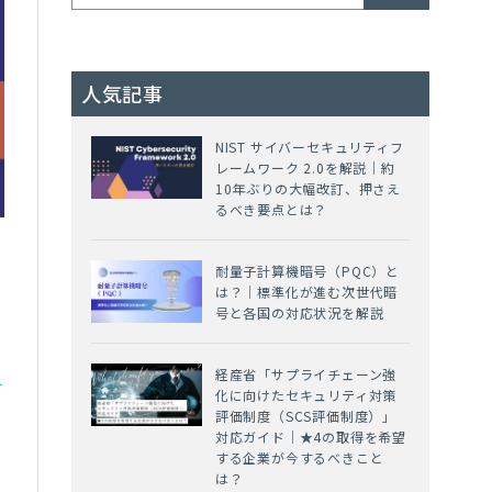
人気記事
NIST サイバーセキュリティフ
レームワーク 2.0を解説｜約
10年ぶりの大幅改訂、押さえ
るべき要点とは？
耐量子計算機暗号（PQC）と
は？｜標準化が進む次世代暗
号と各国の対応状況を解説
と
経産省「サプライチェーン強
化に向けたセキュリティ対策
評価制度（SCS評価制度）」
対応ガイド｜★4の取得を希望
も
する企業が今するべきこと
は？