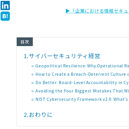
▶「企業における情報セキュ
目次
1.
サイバーセキュリティ経営
Geopolitical Resilience: Why Operational R
How to Create a Breach-Deterrent Culture 
Do Better: Board-Level Accountability in C
Avoiding the Four Biggest Mistakes That W
NIST Cybersecurity Framework v2.0: What’s
2.
おわりに