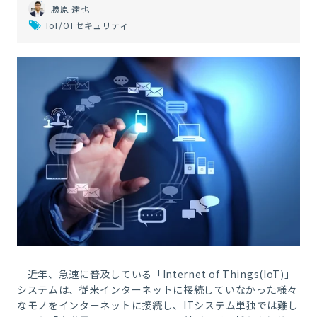
勝原 達也
IoT/OTセキュリティ
近年、急速に普及している「
Internet of Things(IoT)
」
システムは、従来インターネットに接続していなかった様々
なモノをインターネットに接続し、
IT
システム単独では難し