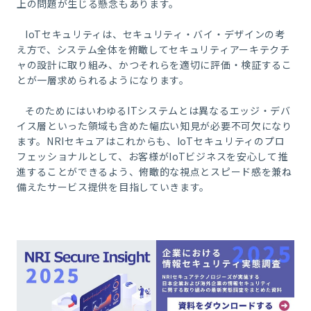
上の問題が生じる懸念もあります。
IoT
セキュリティは、セキュリティ・バイ・デザインの考
え方で、システム全体を俯瞰してセキュリティアーキテクチ
ャの設計に取り組み、かつそれらを適切に評価・検証するこ
とが一層求められるようになります。
そのためにはいわゆる
IT
システムとは異なるエッジ・デバ
イス層といった領域も含めた幅広い知見が必要不可欠になり
ます。
NRI
セキュアはこれからも、
IoT
セキュリティのプロ
フェッショナルとして、お客様が
IoT
ビジネスを安心して推
進することができるよう、俯瞰的な視点とスピード感を兼ね
備えたサービス提供を目指していきます。