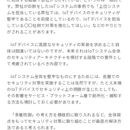
す。弊社が診断をした
IoT
システムの事例でも「上位システ
ムを担当している弊社では、
IoT
デバイスのセキュリティが
堅牢であることを前提としているので、
IoT
デバイスを担当
している〇〇社側で対策を強化してほしい」などのやりとり
がされることがあります。
IoT
デバイスに高度なセキュリティの実装を求めること自
体は間違いではないのですが、本来それは
IoT
システム全体
のセキュリティアーキテクチャを検討する段階での要件とし
て考慮されているべき内容です。
IoT
システム全体を堅牢なものにするためには、各層での
セキュリティ対策を実施することは当然ですが、たとえ末端
の
IoT
デバイスでセキュリティ上の問題が生じたとしても、
その影響をサービス・プラットフォーム層で局所化・緩和す
る方法も検討しておく必要があります。
「多層防御」の考え方を積極的に取り入れるなど、全体視
点をもってセキュリティ対策に取り組むことが最良の解決方
法であると考えられます。