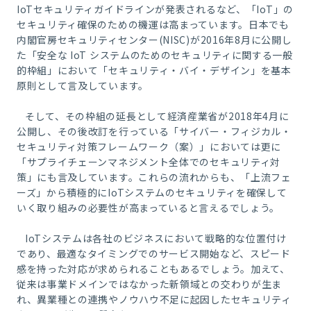
IoT
セキュリティガイドラインが発表されるなど、「
IoT
」の
セキュリティ確保のための機運は高まっています。日本でも
内閣官房セキュリティセンター
(NISC)
が
2016
年
8
月に公開し
た「安全な
IoT
システムのためのセキュリティに関する一般
的枠組」において「セキュリティ・バイ・デザイン」を基本
原則として言及しています。
そして、その枠組の延長として経済産業省が
2018
年
4
月に
公開し、その後改訂を行っている「サイバー・フィジカル・
セキュリティ対策フレームワーク（案）」においては更に
「サプライチェーンマネジメント全体でのセキュリティ対
策」にも言及しています。これらの流れからも、「上流フェ
ーズ」から積極的に
IoT
システムのセキュリティを確保して
いく取り組みの必要性が高まっていると言えるでしょう。
IoT
システムは各社のビジネスにおいて戦略的な位置付け
であり、最適なタイミングでのサービス開始など、スピード
感を持った対応が求められることもあるでしょう。加えて、
従来は事業ドメインではなかった新領域との交わりが生ま
れ、異業種との連携やノウハウ不足に起因したセキュリティ