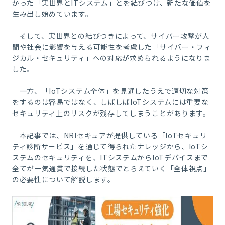
かった「実世界と
IT
システム」とを結びつけ、新たな価値を
生み出し始めています。
そして、実世界との結びつきによって、サイバー攻撃が人
間や社会に影響を与える可能性を考慮した「サイバー・フィ
ジカル・セキュリティ」への対応が求められるようになりま
した。
一方、「
IoT
システム全体」を見通したうえで適切な対策
をするのは容易ではなく、しばしば
IoT
システムには重要な
セキュリティ上のリスクが残存してしまうことがあります。
本記事では、
NRI
セキュアが提供している「
IoT
セキュリ
ティ診断サービス」を通じて得られたナレッジから、IoTシ
ステムのセキュリティを、ITシステムからIoTデバイスまで
全てが一気通貫で接続した状態でとらえていく「全体視点」
の必要性について解説します。