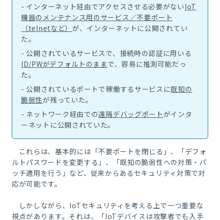
- インターネット経由でアクセスさせる必要がない
IoT
機器のメンテナンス用のサービス／不要ポート
（telnetなど）
が、インターネットに公開されてい
た。
- 公開されているサービスで、接続時の認証に用いる
ID/PWがデフォルトのまま
で、容易に推測可能だっ
た。
- 公開されているポートで稼働するサービスに
既知の
脆弱性
が残っていた。
- ネットワーク経由での
遠隔デバッグポート
がインタ
ーネットに公開されていた。
これらは、基本的には「不要ポートを閉じる」、「デフォ
ルトパスワードを変更する」、「既知の脆弱性への対策・パ
ッチ適用を行う」など、従来からあるセキュリティ対策で対
応が可能です。
しかしながら、
IoT
セキュリティを考える上で一つ重要な
視点があります。それは、「
IoT
デバイスは攻撃者でも入手