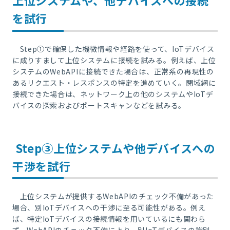
上位システムや、他デバイスへの接続
を試行
Step①
で確保した機微情報や経路を使って、
IoT
デバイス
に成りすまして上位システムに接続を試みる。例えば、上位
システムの
WebAPI
に接続できた場合は、正常系の再現性の
あるリクエスト・レスポンスの特定を進めていく。閉域網に
接続できた場合は、ネットワーク上の他のシステムやIoTデ
バイスの探索およびポートスキャンなどを試みる。
Step③上位システムや他デバイスへの
干渉を試行
上位システムが提供する
WebAPI
のチェック不備があった
場合、別
IoT
デバイスへの干渉に至る可能性がある。例え
ば、特定
IoT
デバイスの接続情報を用いているにも関わら