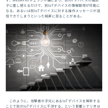
ず、
WebAPI
のチェック不備により、別
IoT
デバイスの識別
子に差し替える
だけで、別IoTデバイスの情報取得が可能に
なる、あるいは別IoTデバイスに対する操作メッセージが送
信できてしまうといった結果に至ることがある。
このように、攻撃者の手元にある
IoT
デバイスを解析する
ことで別の
IoT
デバイスに干渉する、という影響シナリオは