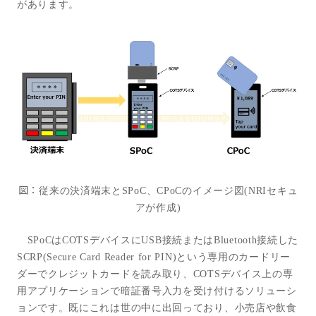
があります。
図：
従来の決済端末と
SPoC
、
CPoC
のイメージ図
(NRI
セキュ
アが作成
)
SPoC
は
COTS
デバイスに
USB
接続または
Bluetooth
接続した
SCRP(Secure Card Reader for PIN)
という専用のカードリー
ダーでクレジットカードを読み取り、
COTS
デバイス上の専
用アプリケーションで暗証番号入力を受け付けるソリューシ
ョンです。既にこれは世の中に出回っており、小売店や飲食