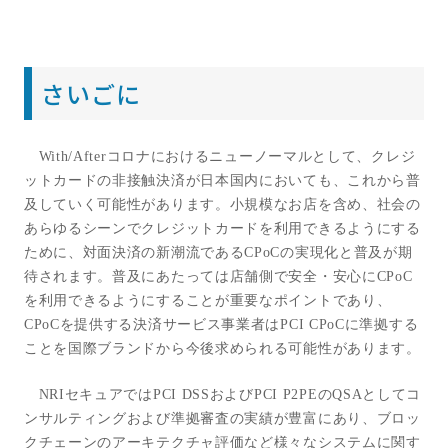
さいごに
With/After
コロナにおけるニューノーマルとして、クレジ
ットカードの非接触決済が日本国内においても、これから普
及していく可能性があります。小規模なお店を含め、社会の
あらゆるシーンでクレジットカードを利用できるようにする
ために、対面決済の新潮流である
CPoC
の実現化と普及が期
待されます。普及にあたっては店舗側で安全・安心に
CPoC
を利用できるようにすることが重要なポイントであり、
CPoC
を提供する決済サービス事業者は
PCI CPoC
に準拠する
ことを国際ブランドから今後求められる可能性があります。
NRI
セキュアでは
PCI DSS
および
PCI P2PE
の
QSA
としてコ
ンサルティングおよび準拠審査の実績が豊富にあり、ブロッ
クチェーンのアーキテクチャ評価など様々なシステムに関す