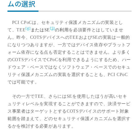
ムの選択
PCI CPoC
は、セキュリティ保護メカニズムの実装とし
[4]
[5]
て、
TEE
またはSE
の利用
を必須要件とはしていませ
ん。昨今、
COTS
デバイスへの
TEE
および
SE
の実装は一般的
になりつつありますが、一方ではデバイス依存やプラットフ
ォーム依存になる点も否定することはできません。より多く
の
COTS
デバイスで
CPoC
を利用できるようにするため、ハー
ドウェア・ベースではなくソフトウェア・ベースでのセキュ
リティ保護メカニズムの実装を選択することも、
PCI CPoC
では可能です。
その一方で
TEE
、さらには
SE
を使用したほうが高いセキ
ュリティレベルを実現することができますので、決済サービ
ス事業者はターゲットとする
COTS
デバイスのサポート対象
範囲を踏まえて、どのセキュリティ保護メカニズムを選択す
るかを検討する必要があります。