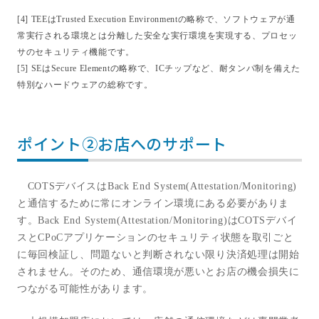
[4] TEE
は
Trusted Execution Environment
の略称で、ソフトウェアが通
常実行される環境とは分離した安全な実行環境を実現する、プロセッ
サのセキュリティ機能です。
[5] SE
は
Secure Element
の略称で、ICチップなど、耐タンパ制を備えた
特別なハードウェアの総称です。
ポイント②お店へのサポート
COTS
デバイスは
Back End System(Attestation/Monitoring)
と通信するために常にオンライン環境にある必要がありま
す。
Back End System(Attestation/Monitoring)
は
COTS
デバイ
スと
CPoC
アプリケーションのセキュリティ状態を取引ごと
に毎回検証し、問題ないと判断されない限り決済処理は開始
されません。そのため、通信環境が悪いとお店の機会損失に
つながる可能性があります。