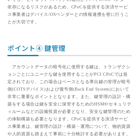
依存になるリスクがあるため、
CPoC
を提供する決済サービ
ス事業者はデバイス
/OS
ベンダーとの情報連携を密に行うこ
とが大切です。
ポイント④ 鍵管理
アカウントデータの暗号化に使用する鍵は、トランザクシ
ョンごとにユニークな鍵を使用することが
PCI CPoC
では規
定されており、この場合はベースとなる導出鍵の管理が暗号
側
(COTS
デバイス
)
および復号側
(Back End System)
において
非常に重要なポイントとなります。また、鍵管理の設計・構
築をする場合は鍵を安全に保管するための
HSM
やセキュリテ
ィルームなどの設備投資が必要となり、安全な鍵管理のため
の体制構築も必要となります。
CPoC
を提供する決済サービ
ス事業者は、鍵管理の設計・構築・運用について、物的資源
や人的資源も踏まえて事前に十分検討する必要があります。