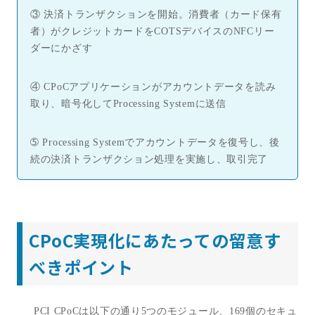
③ 決済トランザクションを開始。消費者（カード保有
者）がクレジットカードを
COTS
デバイスの
NFC
リー
ダーにかざす
④ CPoC
アプリケーションがアカウントデータを読み
取り、暗号化して
Processing System
に送信
➄ Processing System
でアカウントデータを復号し、後
続の決済トランザクション処理を実施し、取引完了
CPoC実現化にあたっての留意す
べきポイント
PCI CPoC
は以下の通り
5
つのモジュール、
169
個のセキュ