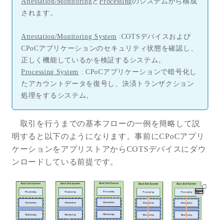
Attestation/Monitoring
と
Processing
のシステムから構成
されます。
Attestation/Monitoring System
:COTS
デバイスおよび
CPoCアプリケーションのセキュリティ状態を確認し、
正しく機能しているかを検証するシステム。
Processing System
: CPoC
アプリケーションで暗号化し
たアカウントデータを復号し、決済トランザクション
処理をするシステム。
取引を行うまでの基本フローの一例を簡略して説
明すると以下のようになります。事前に
CPoC
アプリ
ケーションをアプリストアから
COTS
デバイスにダウ
ンロードしている前提です。