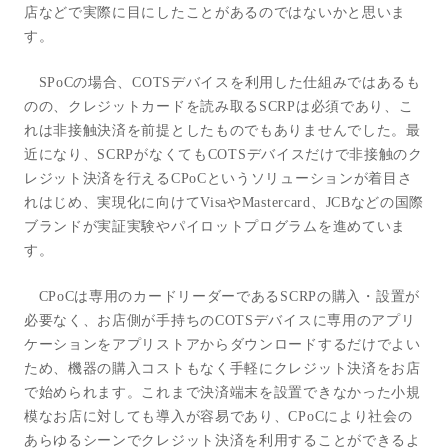
店などで実際に目にしたことがあるのではないかと思いま
す。
SPoC
の場合、
COTS
デバイスを利用した仕組みではあるも
のの、クレジットカードを読み取る
SCRP
は必須であり、こ
れは非接触決済を前提としたものでもありませんでした。最
近になり、
SCRP
がなくても
COTS
デバイスだけで非接触のク
レジット決済を行える
CPoC
というソリューションが着目さ
れはじめ、実現化に向けて
Visa
や
Mastercard
、
JCB
などの国際
ブランドが実証実験やパイロットプログラムを進めていま
す。
CPoC
は専用のカードリーダーである
SCRP
の購入・設置が
必要なく、お店側が手持ちの
COTS
デバイスに専用のアプリ
ケーションをアプリストアからダウンロードするだけでよい
ため、機器の購入コストもなく手軽にクレジット決済をお店
で始められます。これまで決済端末を設置できなかった小規
模なお店に対しても導入が容易であり、
CPoC
により社会の
あらゆるシーンでクレジット決済を利用することができるよ