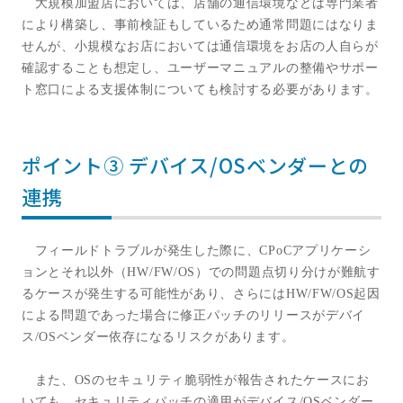
大規模加盟店においては、店舗の通信環境などは専門業者
により構築し、事前検証もしているため通常問題にはなりま
せんが、小規模なお店においては通信環境をお店の人自らが
確認することも想定し、ユーザーマニュアルの整備やサポー
ト窓口による支援体制についても検討する必要があります。
ポイント③ デバイス/OSベンダーとの
連携
フィールドトラブルが発生した際に、
CPoC
アプリケーシ
ョンとそれ以外（
HW/FW/OS
）での問題点切り分けが難航す
るケースが発生する可能性があり、さらには
HW/FW/OS
起因
による問題であった場合に修正パッチのリリースがデバイ
ス
/OS
ベンダー依存になるリスクがあります。
また、
OS
のセキュリティ脆弱性が報告されたケースにお
いても、セキュリティパッチの適用がデバイス
/OS
ベンダー