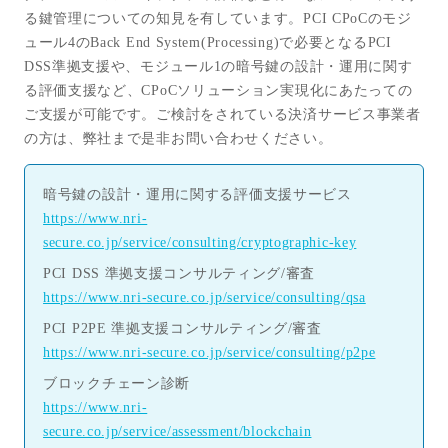
る鍵管理についての知見を有しています。
PCI CPoC
のモジ
ュール
4
の
Back End System(Processing)
で必要となる
PCI
DSS
準拠支援や、モジュール
1
の暗号鍵の設計・運用に関す
る評価支援など、
CPoC
ソリューション実現化にあたっての
ご支援が可能です。ご検討をされている決済サービス事業者
の方は、弊社まで是非お問い合わせください。
暗号鍵の設計・運用に関する評価支援サービス
https://www.nri-
secure.co.jp/service/consulting/cryptographic-key
PCI DSS
準拠支援コンサルティング
/
審査
https://www.nri-secure.co.jp/service/consulting/qsa
PCI P2PE
準拠支援コンサルティング
/
審査
https://www.nri-secure.co.jp/service/consulting/p2pe
ブロックチェーン診断
https://www.nri-
secure.co.jp/service/assessment/blockchain