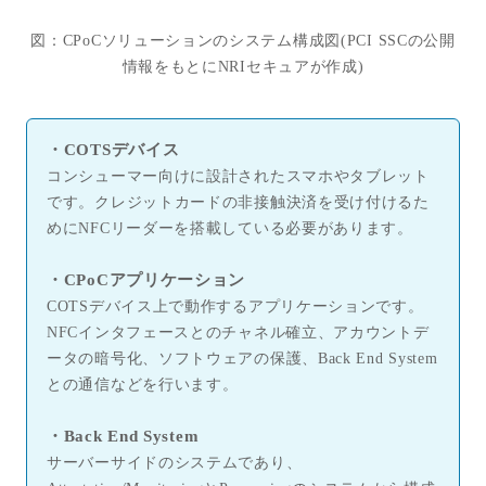
図：
CPoC
ソリューションのシステム構成図
(PCI SSC
の公開
情報をもとに
NRI
セキュアが作成
)
・
COTS
デバイス
コンシューマー向けに設計されたスマホやタブレット
です。クレジットカードの非接触決済を受け付けるた
めに
NFC
リーダーを搭載している必要があります。
・
CPoC
アプリケーション
COTS
デバイス上で動作するアプリケーションです。
NFC
インタフェースとのチャネル確立、アカウントデ
ータの暗号化、ソフトウェアの保護、
Back End System
との通信などを行います。
・
Back End System
サーバーサイドのシステムであり、