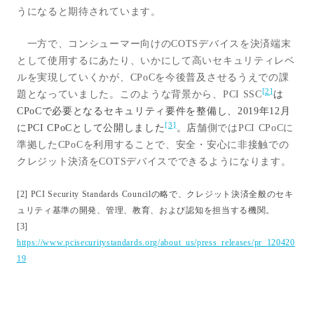
うになると期待されています。
一方で、コンシューマー向けの
COTS
デバイスを決済端末
として使用するにあたり、いかにして高いセキュリティレベ
ルを実現していくかが、
CPoC
を今後普及させるうえでの課
[2]
題となっていました。このような背景から、
PCI SSC
は
CPoCで必要となるセキュリティ要件を整備し、2019年12月
[3]
にPCI CPoCとして公開しました
。店
舗側では
PCI CPoC
に
準拠した
CPoC
を利用することで、安全・安心に非接触での
クレジット決済を
COTS
デバイスでできるようになります。
[2] PCI Security Standards Council
の略で、クレジット決済全般のセキ
ュリティ基準の開発、管理、教育、および認知を担当する機関。
[3]
https://www.pcisecuritystandards.org/about_us/press_releases/pr_120420
19