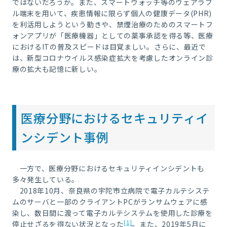
ではないだろうか。また、スマートウォッチ等のウェアラブ
ル端末を用いて、疾患情報に限らず個人の健康データ
(PHR)
を利活用しようという動きや、禁煙治療のためのスマートフ
ォンアプリが「医療機器」としての薬事承認を得る等、医療
における
IT
の普及スピードは目覚ましい。さらに、最近で
は、新型コロナウイルス感染症拡大を考慮したオンライン診
療の拡大も記憶に新しい。
医療分野におけるセキュリティイ
ンシデント事例
一方で、医療分野におけるセキュリティインシデントも
多々発生している。
2018年
10
月、奈良県の宇陀市立病院で電子カルテシステ
ムのサーバと一部のクライアント
PC
がランサムウェアに感
染し、数日間に渡って電子カルテシステムを使用した診療を
[1]
停止せざるを得ない状況となった
。また、
2019
年
5
月に