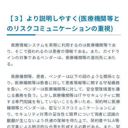
【３】より説明しやすく(医療機関等と
のリスクコミュニケーションの重視)
医療情報システムを実際に利用するのは医療機関等であ
り、そこで扱われるのは患者の情報である。また、ガイドラ
インの対象であるベンダーは、医療機関等の委託先にあた
る。
医療機関等、患者、ベンダーは以下の図のような関係とな
り、医療機関等は患者に対して患者情報等に関する守秘義務
を負い、ベンダーは医療機関等に対して、安全管理措置を講
じる義務を負う。しかし医療機関等は
IT
やセキュリティに関
する専門知識を有していないことも多いため、契約時に医療
機関等とベンダーは、密なリスクコミュニケーションによ
り、セキュリティ対策の妥当性と限界について両者に認識の
齟齬が生じないよう共通の理解を得た上で、契約書や
SLA
等
の文書による明示的な合意を形成する必要がある。また、契