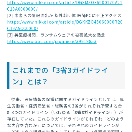
https://www.nikkei.com/article/DGXMZO36900170V21
C18A0000000/
[2] 患者らの情報流出か 都外郭団体 医師
PC
に不正アクセス
https://www.nikkei.com/article/DGKKZO45060000R20
C19A5CC0000/
[3] 英医療機関、ランサムウェアの被害拡大を懸念
https://www.bbc.com/japanese/39918853
これまでの「
3
省
3
ガイドライ
ン」とは？
従来、医療情報の保護に関するガイドラインとしては、厚
生労働省・経済産業省・総務省の
3
省がそれぞれ所管する合
計
3
つのガイドライン（いわゆる「
3
省
3
ガイドライン
」）が
存在していた。これらのガイドラインがそれぞれ「どのよう
な内容を含むか」については、それぞれのガイドラインが
「どのような組織を対象としているか」という観点で整理す