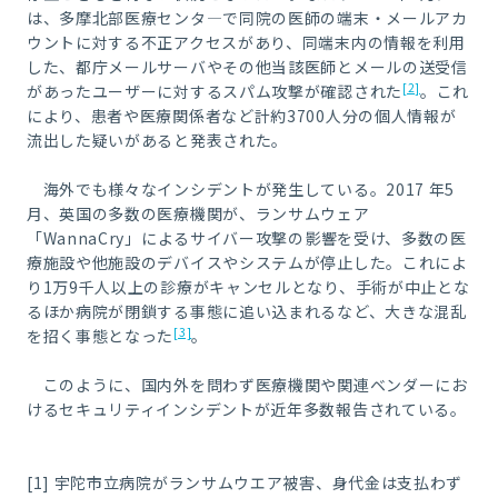
は、多摩北部医療センタ
―
で同院の医師の端末・メールアカ
ウントに対する不正アクセスがあり、同端末内の情報を利用
した、都庁メールサーバやその他当該医師とメールの送受信
[2]
があったユーザーに対するスパム攻撃が確認された
。これ
により、患者や医療関係者など計約
3700
人分の個人情報が
流出した疑いがあると発表された。
海外でも様々なインシデントが発生している。
2017
年
5
月、英国の多数の医療機関が、ランサムウェア
「
WannaCry
」によるサイバー攻撃の影響を受け、多数の医
療施設や他施設のデバイスやシステムが停止した。これによ
り
1
万
9
千人以上の診療がキャンセルとなり、手術が中止とな
るほか病院が閉鎖する事態に追い込まれるなど、大きな混乱
[3]
を招く事態となった
。
このように、国内外を問わず医療機関や関連ベンダーにお
けるセキュリティインシデントが近年多数報告されている。
[1] 宇陀市立病院がランサムウエア被害、身代金は支払わず