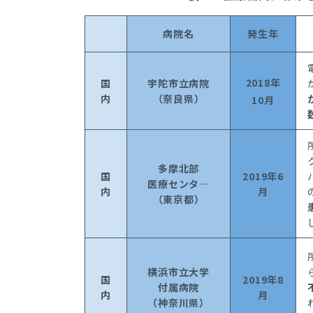
病院名
発生年
2018
年
国
宇陀市立病院
内
（奈良県）
10
月
多摩
北部
国
2019
年
6
医療
センタ
―
内
月
（東京都）
横浜市立
大学
国
2019
年
8
付属
病院
内
月
（神奈川県）