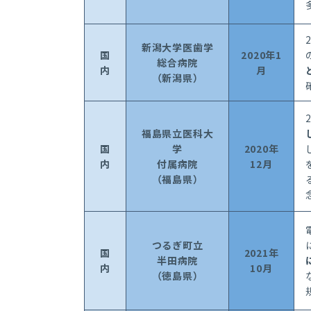
新潟大学医
歯学
国
2020
年
1
総合
病院
内
月
（新潟県）
福島県立医科
大
国
学
2020
年
内
付属
病院
12
月
（福島県）
つるぎ
町立
国
2021
年
半田
病院
内
10
月
（徳島県）