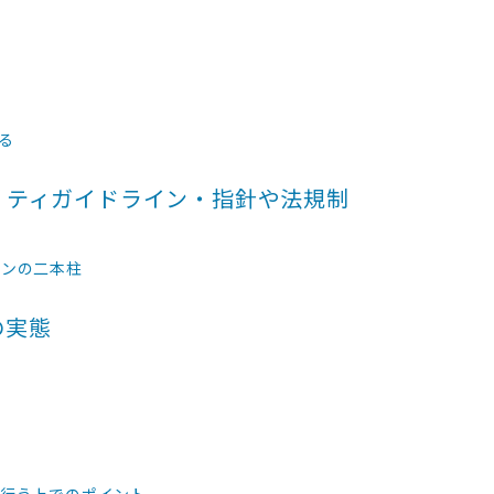
る
リティガイドライン・指針や法規制
インの二本柱
の実態