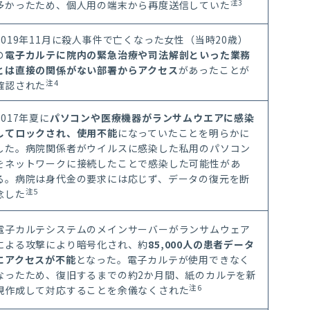
注
3
多かったため、個人用の端末から再度送信していた
2019
年
11
月に殺人事件で亡くなった女性（当時
20
歳）
の
電子カルテに院内
の緊急治療
や司法解剖といった業務
とは直接の関係がない部署からアクセス
があったことが
注
4
確認された
2017
年夏に
パソコンや医療機器がランサムウエアに感染
してロックされ、使用不能
になっていたこと
を明らか
に
した。病院関係者がウイルスに感染した私用のパソコン
をネットワークに接続したこと
で感染
した可能性があ
る。病院は身代金の要求には応じず、データの復元を断
注
5
念した
電子カルテシステムの
メインサーバーが
ランサムウェア
による攻撃により暗号化され、約
85
,
000
人の患者データ
にアクセスが不能
となった。電子カルテが使用できなく
なったため、
復旧する
までの約
2
か月間、紙のカルテを新
注
6
規作成して対応することを余儀なくされた