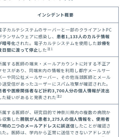
インシデント概要
電子カルテシステム
のサーバーと
一部のクライアント
PC
がランサムウェアに感染し、
患者
1,133
人のカルテ情報
が暗号化
された。
電子カルテシステムを使用した
診療を
注
1
数日間に渡って停止
した
所属する医師の端末・メールアカウントに対する不正ア
クセスがあり、同端末内の情報を利用し都庁
メールサー
バーや
同公社
メールサーバー、
その他当該医師とメール
の送受信があったユーザーにスパム攻撃
が確認
された。
患者や医療関係者など計約
3
,
700
人分の個人情報が流出
注
2
した疑いがあると発表された
所属する医師が、研究目的で神奈川県内の複数の病院か
ら収集した
膀胱がん患者
3
,
275
人の個人情報を、使用者
不明の二つのメールアドレスに誤送信
したことが確認さ
れた。医師は、学内から正常に送信できないアドレスが