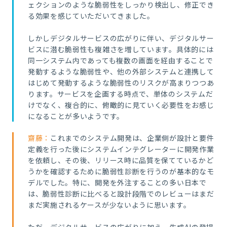
ェクションのような脆弱性をしっかり検出し、修正でき
る効果を感じていただいてきました。
しかしデジタルサービスの広がりに伴い、デジタルサー
ビスに潜む脆弱性も複雑さを増しています。具体的には
同一システム内であっても複数の画面を経由することで
発動するような脆弱性や、他の外部システムと連携して
はじめて発動するような脆弱性のリスクが高まりつつあ
ります。サービスを企画する時点で、単体のシステムだ
けでなく、複合的に、俯瞰的に見ていく必要性をお感じ
になることが多いようです。
齋藤：
これまでのシステム開発は、企業側が設計と要件
定義を行った後にシステムインテグレーターに開発作業
を依頼し、その後、リリース時に品質を保てているかど
うかを確認するために脆弱性診断を行うのが基本的なモ
デルでした。特に、開発を外注することの多い日本で
は、脆弱性診断に比べると設計段階でのレビューはまだ
まだ実施されるケースが少ないように思います。
ただ、デジタルサービスの広がりに加え、生成AIの登場