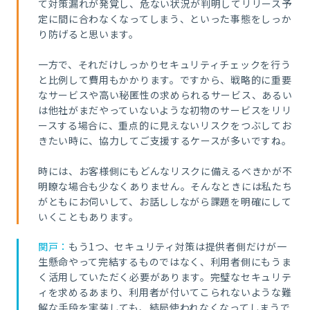
て対策漏れが発覚し、危ない状況が判明してリリース予
定に間に合わなくなってしまう、といった事態をしっか
り防げると思います。
一方で、それだけしっかりセキュリティチェックを行う
と比例して費用もかかります。ですから、戦略的に重要
なサービスや高い秘匿性の求められるサービス、あるい
は他社がまだやっていないような初物のサービスをリリ
ースする場合に、重点的に見えないリスクをつぶしてお
きたい時に、協力してご支援するケースが多いですね。
時には、お客様側にもどんなリスクに備えるべきかが不
明瞭な場合も少なくありません。そんなときには私たち
がともにお伺いして、お話ししながら課題を明確にして
いくこともあります。
関戸：
もう1つ、セキュリティ対策は提供者側だけが一
生懸命やって完結するものではなく、利用者側にもうま
く活用していただく必要があります。完璧なセキュリテ
ィを求めるあまり、利用者が付いてこられないような難
解な手段を実装しても、結局使われなくなってしまうで