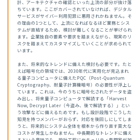
計、アーキテクチャの確認といった上流の部分が抜け落
ちています。ここがカバーされていなければ、デジタル
サービスがサイバー利用犯罪に悪用されかねません。そ
の理由の1つとして、上流になればなるほど業務とシス
テムが直結するため、検討が難しくなることが挙げられ
ます。企業独自の要素や要求を踏まえながら、現実のリ
スクを踏まえてカスタマイズしていくことが求められて
います。
また、将来的なトレンドに備えた検討も必要です。たと
えば暗号化の領域では、2030年代に実用化が見込まれ
る量子コンピュータに備えたPQC（Post-Quantum
Cryptography、耐量子計算機暗号）の必要性が浮上し
ています。これは、今のうちに暗号化されたデータを盗
み出し、将来量子コンピュータで解読する「Harvest
Now, Decrypt Later（今盗み、後で解読する）」とい
う攻撃などに備えるためです。もし設計段階でこうした
知見を持つメンバーがおらず、対応を後回しにしてしま
うと、将来的にシステム全体を根本から作り直す莫大な
コストが発生しかねません。中長期的なトレンドに備え
るという意味でも、設計工程にセキュリティ専門家が加