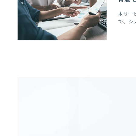
本
サー
で
、シ