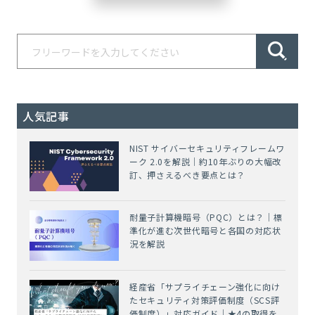
人気記事
NIST サイバーセキュリティフレームワ
ーク 2.0を解説｜約10年ぶりの大幅改
訂、押さえるべき要点とは？
耐量子計算機暗号（PQC）とは？｜標
準化が進む次世代暗号と各国の対応状
況を解説
経産省「サプライチェーン強化に向け
たセキュリティ対策評価制度（SCS評
価制度）」対応ガイド｜★4の取得を