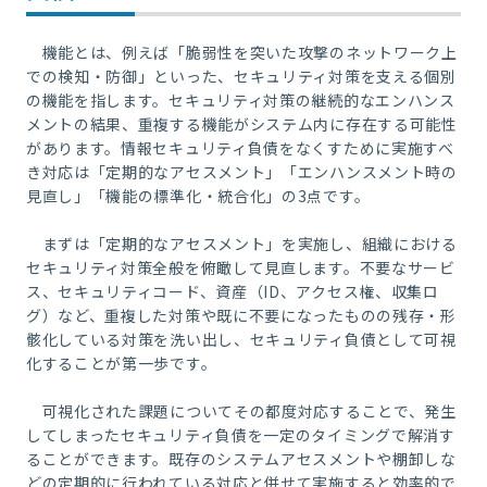
機能とは、例えば「脆弱性を突いた攻撃のネットワーク上
での検知・防御」といった、セキュリティ対策を支える個別
の機能を指します。セキュリティ対策の継続的なエンハンス
メントの結果、重複する機能がシステム内に存在する可能性
があります。情報セキュリティ負債をなくすために実施すべ
き対応は「定期的なアセスメント」「エンハンスメント時の
見直し」「機能の標準化・統合化」の
3
点です。
まずは「定期的なアセスメント」を実施し、組織における
セキュリティ対策全般を俯瞰して見直します。不要なサービ
ス、セキュリティコード、資産（
ID
、アクセス権、収集ロ
グ）など、重複した対策や既に不要になったものの残存・形
骸化している対策を洗い出し、セキュリティ負債として可視
化することが第一歩です。
可視化された課題についてその都度対応することで、発生
してしまったセキュリティ負債を一定のタイミングで解消す
ることができます。既存のシステムアセスメントや棚卸しな
どの定期的に行われている対応と併せて実施すると効率的で