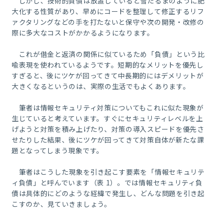
しかし、技術的負債は放置していると雪だるまのように肥
大化する性質があり、早めにコードを整理して修正するリフ
ァクタリングなどの手を打たないと保守や次の開発・改修の
際に多大なコストがかかるようになります。
これが借金と返済の関係に似ているため「負債」という比
喩表現を使われているようです。短期的なメリットを優先し
すぎると、後にツケが回ってきて中長期的にはデメリットが
大きくなるというのは、実際の生活でもよくあります。
筆者は情報セキュリティ対策についてもこれに似た現象が
生じていると考えています。すぐにセキュリティレベルを上
げようと対策を積み上げたり、対策の導入スピードを優先さ
せたりした結果、後にツケが回ってきて対策自体が新たな課
題となってしまう現象です。
筆者はこうした現象を引き起こす要素を「情報セキュリテ
ィ負債」と呼んでいます（表
1
）。では情報セキュリティ負
債は具体的にどのような経緯で発生し、どんな問題を引き起
こすのか、見ていきましょう。