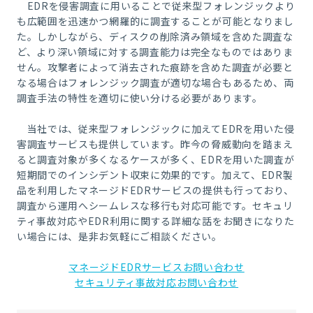
EDRを侵害調査に用いることで従来型フォレンジックより
も広範囲を迅速かつ網羅的に調査することが可能となりまし
た。しかしながら、ディスクの削除済み領域を含めた調査な
ど、より深い領域に対する調査能力は完全なものではありま
せん。攻撃者によって消去された痕跡を含めた調査が必要と
なる場合はフォレンジック調査が適切な場合もあるため、両
調査手法の特性を適切に使い分ける必要があります。
当社では、従来型フォレンジックに加えて
EDR
を用いた侵
害調査サービスも提供しています。昨今の脅威動向を踏まえ
ると調査対象が多くなるケースが多く、
EDR
を用いた調査が
短期間でのインシデント収束に効果的です。加えて、
EDR
製
品を利用したマネージド
EDR
サービスの提供も行っており、
調査から運用へシームレスな移行も対応可能です。セキュリ
ティ事故対応や
EDR
利用に関する詳細な話をお聞きになりた
い場合
には、是非お気軽にご相談ください。
マネージドEDRサービスお問い合わせ
セキュリティ事故対応お問い合わせ