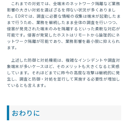
これまでの対処では、全端末の
ネットワーク
隔離など業務
影響の大きい対処を選ばざるを得ない状況が多くありまし
た。
EDR
では、調査に必要な情報の収集は端末が起動したま
まで行うため、業務を継続したまま全体の調査を行いつつ、
侵害が発見された端末のみを隔離するといった柔軟な対応が
可能です。侵害が発覚したホストはリモートから論理的にネ
ットワーク隔離が可能であり、業務影響を最小限に抑えられ
ます。
上述した防御と対処機能は、複雑なインシデントや調査対
象端末が多いケースほど、そのメリットも大きくなると実感
しています。それほどまでに昨今の高度な攻撃は継続的に発
生し、調査と防御・対処を並行して実施する必要性が増加し
ているとも言えます。
おわりに