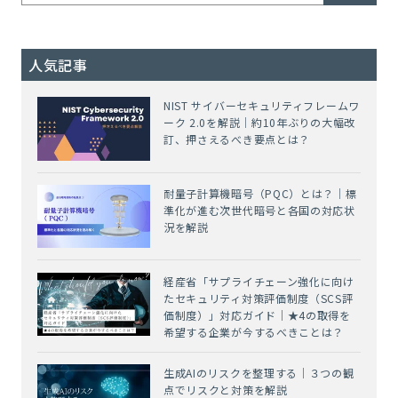
人気記事
NIST サイバーセキュリティフレームワ
ーク 2.0を解説｜約10年ぶりの大幅改
訂、押さえるべき要点とは？
耐量子計算機暗号（PQC）とは？｜標
準化が進む次世代暗号と各国の対応状
況を解説
経産省「サプライチェーン強化に向け
たセキュリティ対策評価制度（SCS評
価制度）」対応ガイド｜★4の取得を
希望する企業が今するべきことは？
生成AIのリスクを整理する｜３つの観
点でリスクと対策を解説