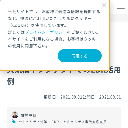
EN
当社サイトでは、お客様に最適な情報を提供する
など、快適にご利用いただくためにクッキー
HOME
NRIセキュア ブログ
大規模インシデントでのEDR活用例
（Cookie）を使用しています。
詳しくは
プライバシーポリシー
をご覧ください。
NRIセキュア ブログ
本サイトをご利用になる場合、お客様はクッキー
の使用に同意下さい。
同意する
大規模インシデントでのEDR活用
例
更新日：2021.08.31
公開日：2021.08.31
柏村 卓哉
セキュリティ対策
EDR
セキュリティ事故対応支援