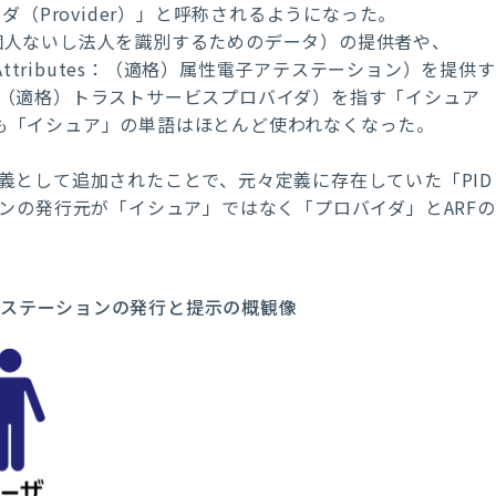
（Provider）」と呼称されるようになった。
n Data：個人ないし法人を識別するためのデータ）の提供者や、
ations of Attributes：（適格）属性電子アテステーション）を提供す
e Provider：（適格）トラストサービスプロバイダ）を指す「イシュア
中でも「イシュア」の単語はほとんど使われなくなった。
r）」が定義として追加されたことで、元々定義に存在していた「PID
ーションの発行元が「イシュア」ではなく「プロバイダ」とARFの
でのアテステーションの発行と提示の概観像