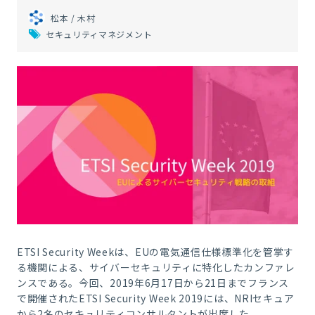
松本 / 木村
セキュリティマネジメント
ETSI Security Weekは、
EU
の電気通信仕様標準化を管掌す
る機関による、サイバーセキュリティに特化したカンファレ
ンスである。今回、
2019
年
6
月
17
日から
21
日までフランス
で開催された
ETSI Security Week 2019
には、
NRI
セキュア
から
2
名のセキュリティコンサルタントが出席した。