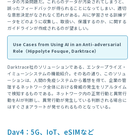
ータの汚染問題だ。これらのデータが汚染されてしまうと、
誤ったフィードバックが得られることになってしまい、適切
な意思決定がなされなく恐れがある。AIに学習させる訓練デ
ータをどのように収集し、取扱い、保護するのか、に関する
ガイドラインが作成されるのが望ましい。
Use Cases from Using AI in an Anti-adversarial
Role（Hippolyte Fouque, Darktrace）
Darktrace社のソリューションである、エンタープライズ・
イミューンシステムの機能紹介。その名の通り、このソリュ
ーションは、人間の免疫システムから着想を得て、企業の管
理するネットワーク全体における脅威の発生をリアルタイム
で検知するものである。ネットワーク内の正常行動と異常行
動をAIが判断し、異常行動が発生している判断される場合に
はすぐさまアラートが発せられるものとなっている。
Day4：5G、IoT、eSIMなど