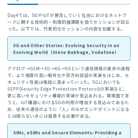
Day4では、5GやIoTが普及していく社会におけるネットワ
ークに関する技術的・制度的諸課題を扱うセッションが目立
った。以下では、代表的なセッションの内容を記載する。
5G and Other Stories: Evolving Security in an
Evolving World（Steve Babbage, Vodafone）
アナログ→GSM→3G→4G→5Gという通信規格の進歩の過程
で、より強度の高い暗号化や双方向認証の実装をはじめ、セ
キュリティ性能は格段に高まっていった。5Gにおいても
SEPP(Security Edge Protection Protocol)の実装など、
更に高いセキュリティ機能の実装が見込まれる。環境面で言
うと、IoT機器における5Gの利用が増加する見込みであるた
め、従来の通信のように「人」のみがエンドポイントになる
とは限らない点には留意する必要がある。
SIMs, eSIMs and Secure Elements: Providing a