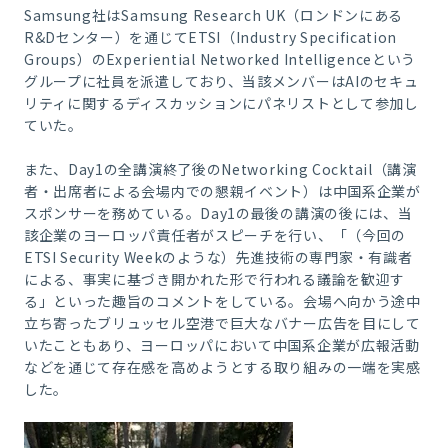
Samsung社はSamsung Research UK（ロンドンにある
R&Dセンター）を通じてETSI（Industry Specification
Groups）のExperiential Networked Intelligenceという
グループに社員を派遣しており、当該メンバーはAIのセキュ
リティに関するディスカッションにパネリストとして参加し
ていた。
また、Day1の全講演終了後のNetworking Cocktail（講演
者・出席者による会場内での懇親イベント）は中国系企業が
スポンサーを務めている。Day1の最後の講演の後には、当
該企業のヨーロッパ責任者がスピーチを行い、「（今回の
ETSI Security Weekのような）先進技術の専門家・有識者
による、事実に基づき開かれた形で行われる議論を歓迎す
る」といった趣旨のコメントをしている。会場へ向かう途中
立ち寄ったブリュッセル空港で巨大なバナー広告を目にして
いたこともあり、ヨーロッパにおいて中国系企業が広報活動
などを通じて存在感を高めようとする取り組みの一端を実感
した。