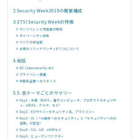
2.
Security Week2019の概要構成
3.
ETSI Security Weekの特徴
カンファレンス参加者の傾向
ダイバーシティ志向
アジアの存在感
会場のソフィアアンティポリスについて
4.
総括
EU Cybersecurity Act
プライバシー保護
中国系企業へのスタンス
5.
5. 各テーマごとのサマリー
Day1：全般（NATO、量子コンピュータ、プロダクトセキュリテ
ィ、eIDAS、クルマ、など）
Day2：EUサイバーセキュリティ法、プライバシー
Day3：AI（「AI自体へのセキュリティ」と「セキュリティへのAI
活用」が混在）
Day4：5G、IoT、eSIMなど
Day5：ヒューマンファクター