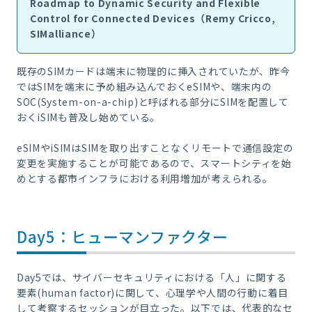
Roadmap to Dynamic Security and Flexible
Control for Connected Devices（Remy Cricco,
SIMalliance）
既存のSIMカードは端末に物理的に挿入されていたが、昨今
ではSIMを端末に予め組み込んでおくeSIMや、端末内の
SOC(System-on-a-chip)と呼ばれる部分にSIMを配置して
おくiSIMも普及し始めている。
eSIMやiSIMはSIMを取り出すことなくリモートで通信設定の
変更を実施することが可能であるので、スマートシティを始
めとする都市インフラにおける利用増加が考えられる。
Day5：ヒューマンファクター
Day5では、サイバーセキュリティにおける「人」に関する
要素(human factor)に関して、心理学や人間の行動に着目
して考察するセッションが目立った。以下では、代表的なセ