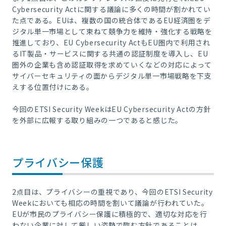
Cybersecurity Actに関する議論に多くの時間が割かれてい
た点である。EUは、複数の国の統合体であるEU経済圏をデ
ジタル単一市場として束ねて競争力を維持・強化する戦略を
推進しており、EU Cybersecurity ActもEU圏内で利用され
るIT製品・サービスに関する共通の認証制度を導入し、EU
圏外の企業も含め認証取得を求めていくなどの対応によって
サイバーセキュリティの面からデジタル単一市場戦略を下支
えする位置付けにある。
今回のETSI Security WeekはEU Cybersecurity Actの方針
を外部に広報する取り組みの一つであると感じた。
プライバシー保護
2点目は、プライバシーの重視であり、今回のETSI Security
Weekにおいても相応の時間を割いて議論が行われていた。
EUが市民のプライバシー保護に積極的で、適切な対応を行
わない企業に対して厳しい姿勢で臨む方針であることは