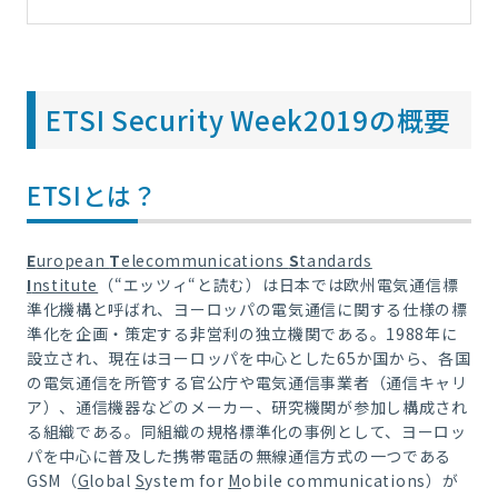
ETSI Security Week2019の概要
ETSIとは？
E
uropean
T
elecommunications
S
tandards
I
nstitute
（“エッツィ“と読む）は日本では欧州電気通信標
準化機構と呼ばれ、ヨーロッパの電気通信に関する仕様の標
準化を企画・策定する非営利の独立機関である。
1988
年に
設立され、現在はヨーロッパを中心とした
65
か国から、各国
の電気通信を所管する官公庁や電気通信事業者（通信キャリ
ア）、通信機器などのメーカー、研究機関が参加し構成され
る組織である。同組織の規格標準化の事例として、ヨーロッ
パを中心に普及した携帯電話の無線通信方式の一つである
GSM
（
G
lobal
S
ystem for
M
obile communications
）が