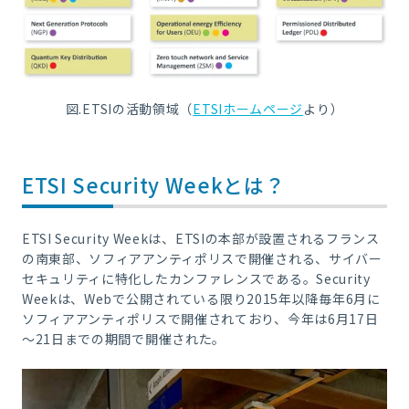
図.ETSIの活動領域（
ETSIホームページ
より）
ETSI Security Weekとは？
ETSI Security Weekは、
ETSI
の本部が設置されるフランス
の南東部、ソフィアアンティポリスで開催される、サイバー
セキュリティに特化したカンファレンスである。
Security
Week
は、
Web
で公開されている限り
2015
年以降毎年
6
月に
ソフィアアンティポリスで開催されており、今年は
6
月
17
日
～
21
日までの期間で開催された。