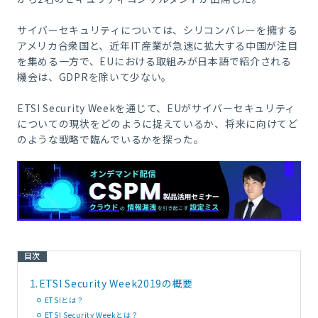
サイバーセキュリティについては、シリコンバレーを擁する
アメリカ合衆国と、近年
IT
産業が急速に拡大する中国が注目
を集める一方で、
EU
における取組みが日本語で紹介される
機会は、
GDPR
を除いて少ない。
ETSI Security Week
を通じて、
EU
がサイバーセキュリティ
についての現状をどのように捉えているか、将来に向けてど
のような戦略で臨んでいるかを探った。
目次
1.
ETSI Security Week2019の概要
ETSIとは？
ETSI Security Weekとは？