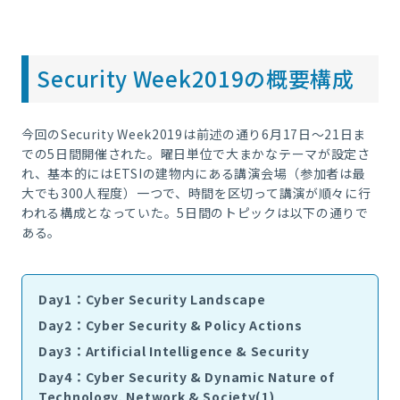
Security Week2019の概要構成
今回の
Security Week2019
は前述の通り
6
月
17
日～
21
日ま
での
5
日間開催された。曜日単位で大まかなテーマが設定さ
れ、基本的には
ETSI
の建物内にある講演会場（参加者は最
大でも
300
人程度）一つで、時間を区切って講演が順々に行
われる構成となっていた。
5
日間のトピックは以下の通りで
ある。
Day1：Cyber Security Landscape
Day2：Cyber Security & Policy Actions
Day3：Artificial Intelligence & Security
Day4：Cyber Security & Dynamic Nature of
Technology, Network & Society(1)