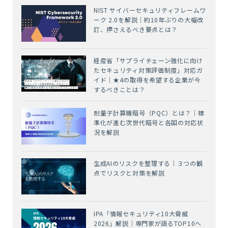
NIST サイバーセキュリティフレームワ
ーク 2.0を解説｜約10年ぶりの大幅改
訂、押さえるべき要点とは？
経産省「サプライチェーン強化に向け
たセキュリティ対策評価制度」対応ガ
イド｜★4の取得を希望する企業が今
するべきことは？
耐量子計算機暗号（PQC）とは？｜標
準化が進む次世代暗号と各国の対応状
況を解説
生成AIのリスクを整理する｜３つの観
点でリスクと対策を解説
IPA「情報セキュリティ10大脅威
2026」解説｜専門家が語るTOP10へ