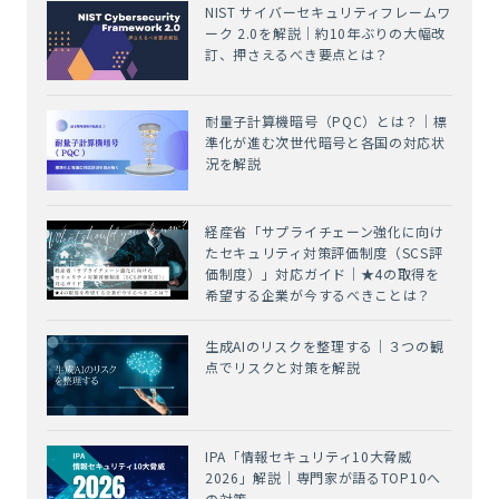
NIST サイバーセキュリティフレームワ
ーク 2.0を解説｜約10年ぶりの大幅改
訂、押さえるべき要点とは？
耐量子計算機暗号（PQC）とは？｜標
準化が進む次世代暗号と各国の対応状
況を解説
経産省「サプライチェーン強化に向け
たセキュリティ対策評価制度（SCS評
価制度）」対応ガイド｜★4の取得を
希望する企業が今するべきことは？
生成AIのリスクを整理する｜３つの観
点でリスクと対策を解説
IPA「情報セキュリティ10大脅威
2026」解説｜専門家が語るTOP10へ
の対策