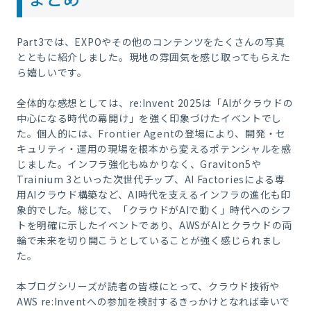
Part3では、EXPOやその他のコンテンツをたくさんの写真
とともに紹介しました。現地の雰囲気を感じ取ってもらえた
ら嬉しいです。
全体的な感想としては、re:Invent 2025は「AIがクラウドの
中心になる時代の幕開け」を強く印象づけたイベントでし
た。個人的には、Frontier Agentの登場により、開発・セ
キュリティ・運用の現場を根本から変えるポテンシャルを感
じました。インフラ強化もぬかりなく、Graviton5や
Trainium 3といった次世代チップ、AI Factoriesによる専
用AIクラウド構築など、AI時代を支えるインフラの進化も印
象的でした。総じて、「クラウドがAIで動く」時代へのシフ
トを明確に示したイベントであり、AWSがAIとクラウドの両
輪で未来を切り開こうとしていることが強く感じられまし
た。
本ブログシリーズが読者の皆様にとって、クラウド技術や
AWS re:Inventへの参加を検討するきっかけとなれば幸いで