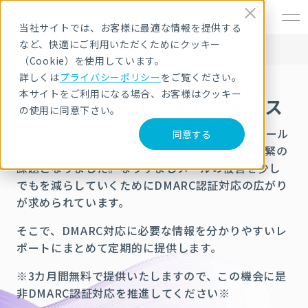
EN
当社サイトでは、お客様に最適な情報を提供する
など、快適にご利用いただくためにクッキー
HOME
サービス・製品
セキュリティ製品・ソリューション
DMARCレポート可視化サービス
（Cookie）を使用しています。
詳しくは
プライバシーポリシー
をご覧ください。
本サイトをご利用になる場合、お客様はクッキー
DMARCレポート可視化サービス
の使用に同意下さい。
Gmailの新たなガイドラインに準拠していない
メール
同意する
が届かなくなるリスク
が生じ、DMARC対応が喫緊の
課題となりました。なりすましメールの被害を少し
でもを減らしていくためにDMARC認証対応の広がり
が求められています。
そこで、DMARC対応に必要な情報を分かりやすいレ
ポートにまとめて定期的に提供します。
※3カ月間無料で提供いたしますので、この機会に是
非DMARC認証対応を推進してください※