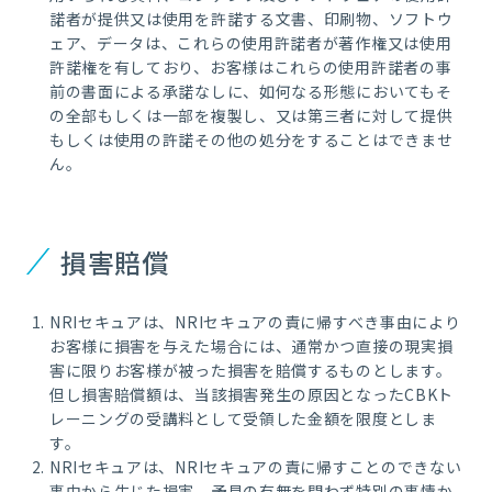
諾者が提供又は使用を許諾する文書、印刷物、ソフトウ
ェア、データは、これらの使用許諾者が著作権又は使用
許諾権を有しており、お客様はこれらの使用許諾者の事
前の書面による承諾なしに、如何なる形態においてもそ
の全部もしくは一部を複製し、又は第三者に対して提供
もしくは使用の許諾その他の処分をすることはできませ
ん。
損害賠償
NRIセキュアは、NRIセキュアの責に帰すべき事由により
お客様に損害を与えた場合には、通常かつ直接の現実損
害に限りお客様が被った損害を賠償するものとします。
但し損害賠償額は、当該損害発生の原因となったCBKト
レーニングの受講料として受領した金額を限度としま
す。
NRIセキュアは、NRIセキュアの責に帰すことのできない
事由から生じた損害、予見の有無を問わず特別の事情か