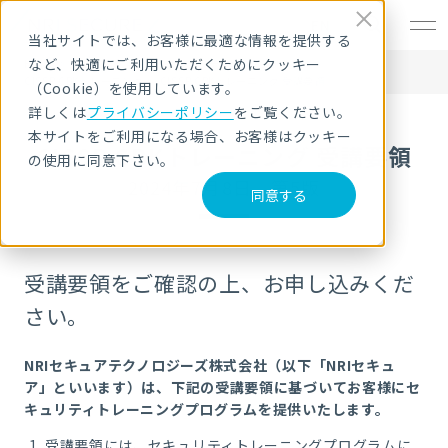
EN
当社サイトでは、お客様に最適な情報を提供する
など、快適にご利用いただくためにクッキー
HOME
サービス・製品
セキュリティ教育・研修
CISSP CBKトレーニング
CISSP CBKトレーニング 受講要領
（Cookie）を使用しています。
詳しくは
プライバシーポリシー
をご覧ください。
本サイトをご利用になる場合、お客様はクッキー
CISSP CBKトレーニング 受講要領
の使用に同意下さい。
2024年7月8日 第5版
同意する
受講要領をご確認の上、お申し込みくだ
さい。
NRIセキュアテクノロジーズ株式会社（以下「NRIセキュ
ア」といいます）は、下記の受講要領に基づいてお客様にセ
キュリティトレーニングプログラムを提供いたします。
受講要領には、セキュリティトレーニングプログラムに