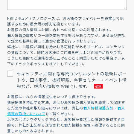
NRIセキュアテクノロジーズは、お客様のプライバシーを尊重して保
護するために最大限の努力を投じています。
お客様の個人情報はお問い合せへの対応にのみ利用されます。
個人情報の取扱いの一部を委託する場合がありますが、法令及び弊社
で定めた基準に従って適切な管理を行っております。
弊社は、お客様が興味を持たれる可能性があるサービス、コンテンツ
の情報について、随時お客様にご連絡を差し上げる場合があります。
こうした目的でご連絡を差し上げることに同意いただける場合は、以
下のチェックボックスをオンにしてください。
セキュリティに関する専門コンサルタントの最新レポー
トや、国内事例、技術解説、各種セミナー・イベント情
報など、幅広い情報をお届けします。
お客様はこれらの情報提供をいつでも停止できます。
情報提供を停止する方法、およびお客様の個人情報を尊重して保護す
るための弊社の取り組みについては、弊社の
個人情報保護方針
・
個人
情報の取扱いについて
をご覧ください。
以下のボタンをクリックすると、お客様が要求した情報を提供する目
的で、弊社が上記から送信された個人情報を保管・処理することに同
意したものとみなされます。