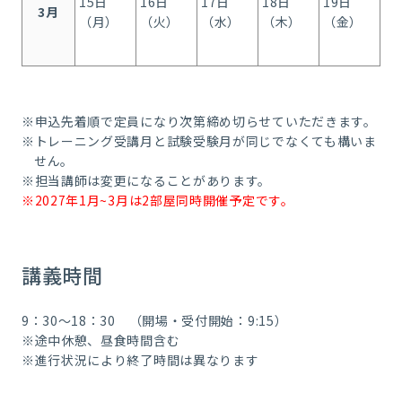
15日
16日
17日
18日
19日
1
3月
（月）
（火）
（水）
（木）
（金）
（
※申込先着順で定員になり次第締め切らせていただきます。
※トレーニング受講月と試験受験月が同じでなくても構いま
せん。
※担当講師は変更になることがあります。
※2027年1月~3月は2部屋同時開催予定です。
講義時間
9：30～18：30 （開場・受付開始：9:15）
※途中休憩、昼食時間含む
※進行状況により終了時間は異なります