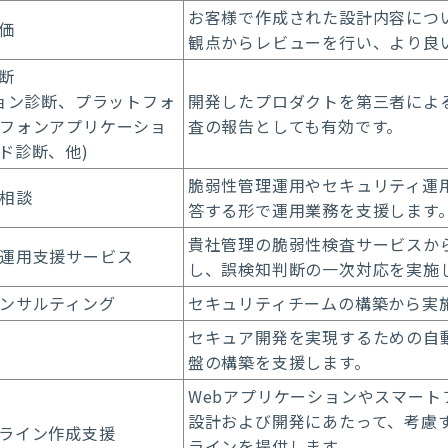
お客様で作成された設計内容につ
価
観点からレビューを行い、より良
断
ション診断、プラットフォ
開発したプロダクトを第三者によ
フォンアプリケーショ
査の報告としても有効です。
ド診断、他)
脆弱性管理運用やセキュリティ運
相談
答する形で運用業務を支援します
貴社管理の脆弱性検査サービスか
運用支援サービス
し、誤検知判断の一次対応を実施
ンサルティング
セキュリティチームの構築から実
セキュア開発を実現するための自
盤の構築を支援します。
Webアプリケーションやスマート
設計および開発にあたって、考慮
ライン作成支援
ラインを提供します。