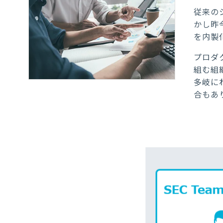
従来の
かし昨
を内製
プロダ
組む組
多岐に
合もあ