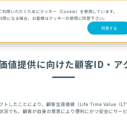
メールマガジ
利用いただくためにクッキー（Cookie）を使用しています。
利用になる場合、お客様はクッキーの使用に同意下さい。
サービス・製品
導入事例
セミナー
ブログ
動
同意する
提供に向けた顧客ID・アクセス管理（CIAM）とは
価値提供に向けた顧客ID・アク
したことにより、顧客生涯価値（Life Time Value（
状況でも、顧客が自身の意思により便利にかつ安全にサー