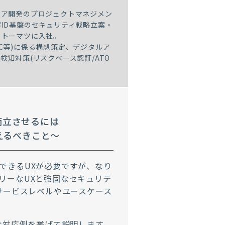
ェア開発のプロジェクトマネジメン
ID基盤のセキュリティ戦略立案・
トトーマツに入社。
G2C等)に係る構想策定、デジタルア
知対策(リスクベース認証/ATO
両立させるには
えるべきこと～
できる
UX
が必要ですが、なり
リーな
UX
と強固なセキュリテ
サービスレベルやユースケース
な対応例を挙げて説明します。