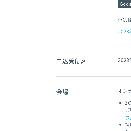
Goog
※別
2023
202
申込受付〆
オンラ
会場
Z
ご
事
視