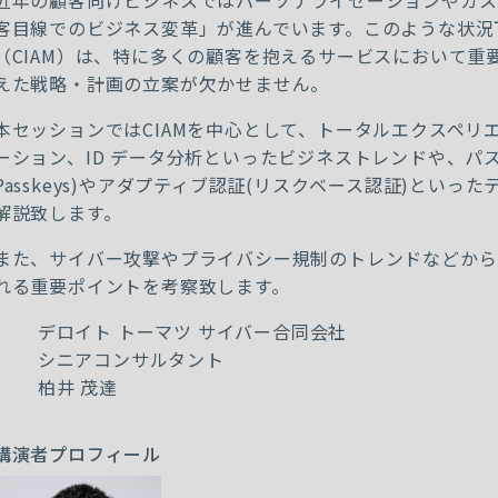
近年の顧客向けビジネスではパーソナライゼーションやカス
客目線でのビジネス変革」が進んでいます。このような状況
（
CIAM
）は、特に多くの顧客を抱えるサービスにおいて重
えた戦略・計画の立案が欠かせません。
本セッションでは
CIAM
を中心として、トータルエクスペリ
ーション、
ID
データ分析といったビジネストレンドや、パ
Passkeys)
やアダプティブ認証
(
リスクベース認証
)
といった
解説致します。
また、サイバー攻撃やプライバシー規制のトレンドなどから
れる重要ポイントを考察致します。
デロイト トーマツ サイバー合同会社
シニアコンサルタント
柏井 茂達
講演者プロフィール