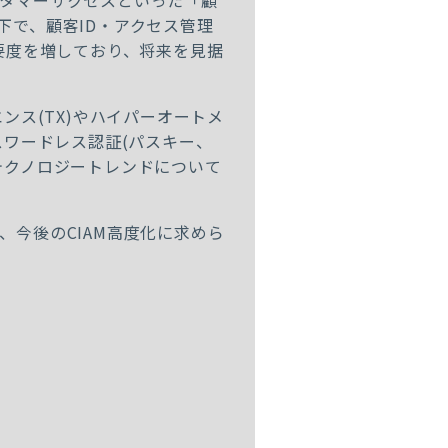
タマーサクセスといった「顧
下で、顧客
ID
・アクセス管理
要度を増しており、将来を見据
エンス
(TX)
やハイパーオートメ
スワードレス認証
(
パスキー、
テクノロジートレンドについて
、今後の
CIAM
高度化に求めら