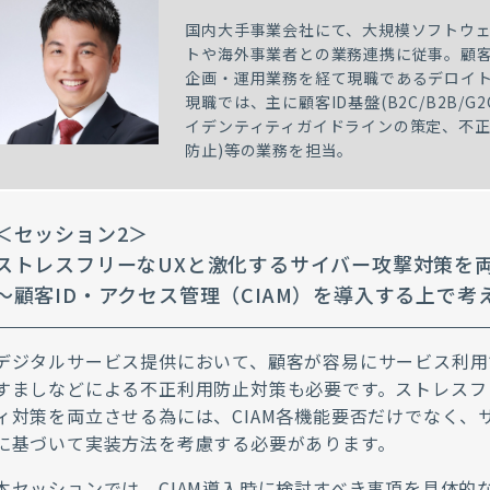
国内大手事業会社にて、大規模ソフトウ
トや海外事業者との業務連携に従事。顧客
企画・運用業務を経て現職であるデロイ
現職では、主に顧客ID基盤(B2C/B2B/
イデンティティガイドラインの策定、不正検
防止)等の業務を担当。
＜セッション2＞
ストレスフリーなUXと激化するサイバー攻撃対策を
～顧客ID・アクセス管理（CIAM）を導入する上で考
デジタルサービス提供において、顧客が容易にサービス利用
すましなどによる不正利用防止対策も必要です。
ストレスフ
ィ対策を両立させる為には、
CIAM
各機能要否だけでなく、
に基づいて実装方法を考慮する必要があります。
本セッションでは、
CIAM
導入時に検討すべき事項を具体的