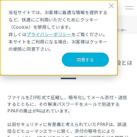
EN
当社サイトでは、お客様に最適な情報を提供する
など、快適にご利用いただくためにクッキー
HOME
待ったなしの脱PPAPセミナー（再配信）
セキュリティセミナー・イベント
（Cookie）を使用しています。
待ったなしの脱PPAPセミナー ～セキュリティ専門会社が提案する代替手段とは～
詳しくは
プライバシーポリシー
をご覧ください。
本サイトをご利用になる場合、お客様はクッキー
の使用に同意下さい。
待ったなしの脱PPAPセミナー
同意する
～セキュリティ専門会社が提案する代替手段とは
～
ファイルをZIP形式で圧縮し、暗号化してメール添付・送信
するとともに、その解凍パスワードをメールで別送する
PPAPの廃止が叫ばれています。
以前セキュリティに有意義と考えられていたPPAPは、誤送
信などヒューマンエラーに弱く、添付の暗号化により