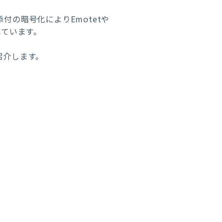
付の暗号化によりEmotetや
れています。
紹介します。