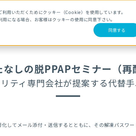
メールマガジ
利用いただくためにクッキー（Cookie）を使用しています。
利用になる場合、お客様はクッキーの使用に同意下さい。
サービス・製品
導入事例
セミナー
ブログ
動
同意する
ナー ～セキュリティ専門会社が提案する代替手段とは～
たなしの脱PPAPセミナー（再
ュリティ専門会社が提案する代替手
号化してメール添付・送信するとともに、その解凍パスワード