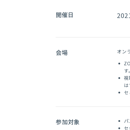
開催日
20
オン
会場
Z
す
視
は
セ
パ
参加対象
セ