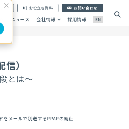
ン登録
お役立ち資料
お問い合わせ
画
ニュース
会社情報
採用情報
EN
配信）
段とは～
をメールで別送するPPAPの廃止