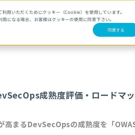
メールマガジ
利用いただくためにクッキー（Cookie）を使用しています。
利用になる場合、お客様はクッキーの使用に同意下さい。
サービス・製品
導入事例
セミナー
ブログ
動
同意する
vSecOps成熟度評価・ロードマップ策定サービス」を提供開始
evSecOps成熟度評価・ロード
高まるDevSecOpsの成熟度を「OWA