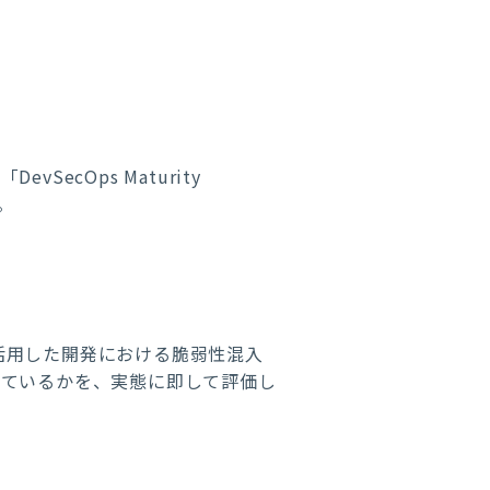
ecOps Maturity
。
を活用した開発における脆弱性混入
しているかを、実態に即して評価し