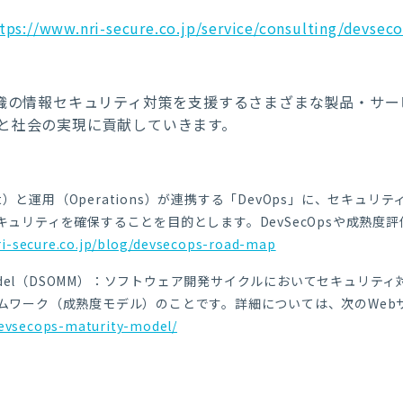
tps://www.nri-secure.co.jp/service/consulting/devsec
組織の情報セキュリティ対策を支援するさまざまな製品・サ
と社会の実現に貢献していきます。
ment）と運用（Operations）が連携する「DevOps」に、セキュリ
ュリティを確保することを目的とします。DevSecOpsや成熟度
ri-secure.co.jp/blog/devsecops-road-map
urity Model（DSOMM）：ソフトウェア開発サイクルにおいてセキ
ムワーク（成熟度モデル）のことです。詳細については、次のWeb
evsecops-maturity-model/