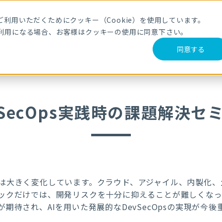
メールマガジ
利用いただくためにクッキー（Cookie）を使用しています。
利用になる場合、お客様はクッキーの使用に同意下さい。
サービス・製品
導入事例
セミナー
ブログ
動
同意する
解決セミナー
vSecOps実践時の課題解決セ
は大きく変化しています。クラウド、アジャイル、内製化、
ックだけでは、開発リスクを十分に抑えることが難しくなっ
期待され、AIを用いた発展的なDevSecOpsの実現が今