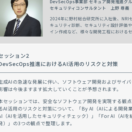
DevSecOps事業部 セキュア開発推進グ
セキュリティコンサルタント 上野 尊義
2024年に野村総合研究所に入社後、NR
キュリティ診断、セキュリティ設計評価
イン作成など、様々な開発工程における
セッション2
DevSecOps推進におけるAI活用のリスクと対策
生成AIの急速な発展に伴い、ソフトウェア開発およびサイ
影響は今後ますます拡大していくことが予想されます。
本セッションでは、安全なソフトウェア開発を実現する観点から
るAI活用のリスクと対策について、「By AI（AIによる開発
AI（AIを活用したセキュリティチェック）」「For AI（A
発）」の3つの観点で整理します。