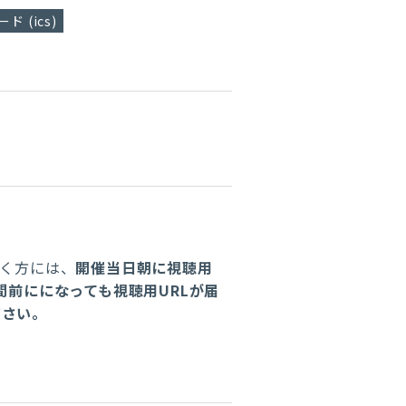
ド (ics)
だく方には、
開催当日朝に視聴用
間前にになっても視聴用URLが届
ださい。