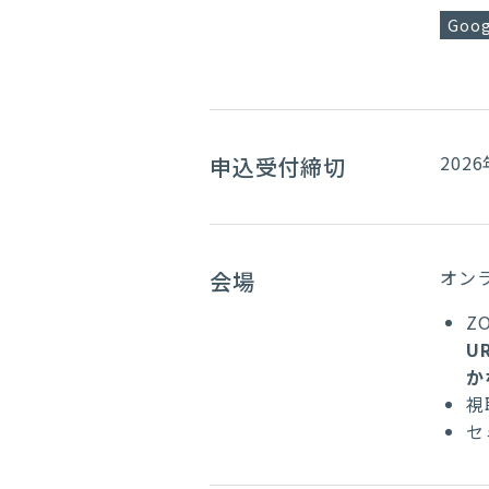
Goog
2026
申込受付締切
オンラ
会場
Z
U
か
視
セ