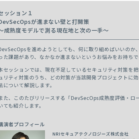
セッション１
DevSecOpsが進まない壁と打開策
～成熟度モデルで測る現在地と次の一手～
DevSecOpsを進めようとしても、
何に取り組めばいいのか
った
課題があり、なかなか進まないというお悩みをお持ちで
本セッションでは、現在不足しているセキュリティ対策を把
ュリティ対策のうち、どの対策が当該開発プロジェクトに効
法について解説します。
また、このたびリリースする「DevSecOps成熟度評価・
いても紹介します。
講演者プロフィール
NRIセキュアテクノロジーズ株式会社