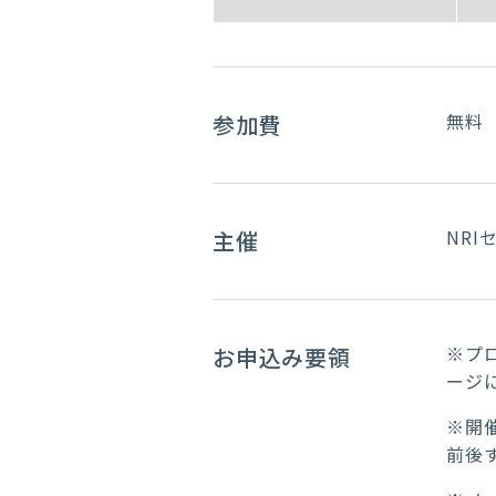
無料
参加費
NR
主催
※プ
お申込み要領
ージ
※開
前後