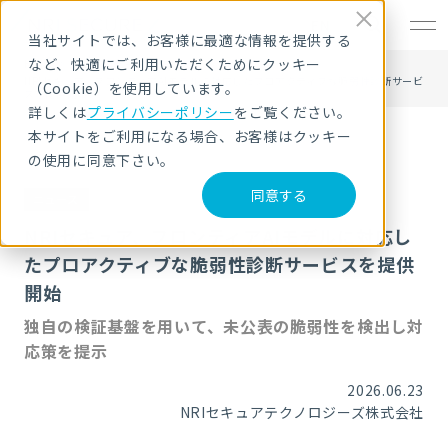
EN
当社サイトでは、お客様に最適な情報を提供する
など、快適にご利用いただくためにクッキー
HOME
NRIS_ニュース
ニュース・トピックス
NRIセキュア、フロンティアAIモデルに対応したプロアクティブな脆弱性診断サービ
（Cookie）を使用しています。
スを提供開始
詳しくは
プライバシーポリシー
をご覧ください。
本サイトをご利用になる場合、お客様はクッキー
の使用に同意下さい。
同意する
ニュース
NRIセキュア、フロンティアAIモデルに対応し
たプロアクティブな脆弱性診断サービスを提供
開始
独自の検証基盤を用いて、未公表の脆弱性を検出し対
応策を提示
2026.06.23
NRIセキュアテクノロジーズ株式会社