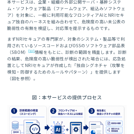
本サービスは、企業・組織の外部公開サーバ・基幹システ
ム・ソフトウェア製品（ファームウェア、組込みソフトウェ
ア）を対象に、一般に利用可能なフロンティアAIとNRIセキ
ュア独自のハーネスを組み合わせて、危険度の高い未公表の
脆弱性の有無を検証し、対応策を提示するものです。
まずNRIセキュアの専門家が、対象のシステム・製品等で利
用されているソースコードおよびOSSのソフトウェア部品表
[iii]
（SBOM）
情報をもとに、診断の範囲を精査します。診断
の結果、危険度の高い脆弱性が検出された場合には、応急処
置としてNRIセキュアが作成した「
独自シグネチャ
（攻撃を
検知・防御するためのルールやパターン）」を提供します
（図を参照）。
図：本サービスの提供プロセス