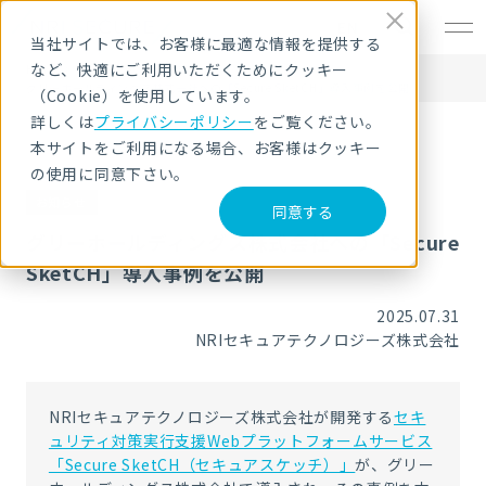
EN
当社サイトでは、お客様に最適な情報を提供する
など、快適にご利用いただくためにクッキー
HOME
ニュース・トピックス
グリーホールディングス株式会社への「Secure SketCH」導入事例を公開
（Cookie）を使用しています。
詳しくは
プライバシーポリシー
をご覧ください。
本サイトをご利用になる場合、お客様はクッキー
の使用に同意下さい。
お知らせ
同意する
グリーホールディングス株式会社への「Secure
SketCH」導入事例を公開
2025.07.31
NRIセキュアテクノロジーズ株式会社
NRIセキュアテクノロジーズ株式会社が開発する
セキ
ュリティ対策実行支援Webプラットフォームサービス
「Secure SketCH（セキュアスケッチ）」
が、グリー