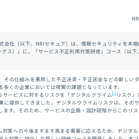
N
式会社（以下、
NRI
セキュア）は、情報セキュリティを本格
ッグス）」に、「サービス不正利用対策研修」コース（以下
、その仕組みを悪用した不正決済・不正送金などの新しい
る多くの企業においては喫緊の課題となっています。
[i]
タルサービスに対するリスクを「デジタルクライム
リスク」
業に提供してきました。デジタルクライムリスクは、その
します。そのため、サービスの企画・設計段階からこのリス
イム対策への今後ますます高まる需要に応えるため、デジタ
析と対策に特化した新しい研修コースを開発しました。本コ