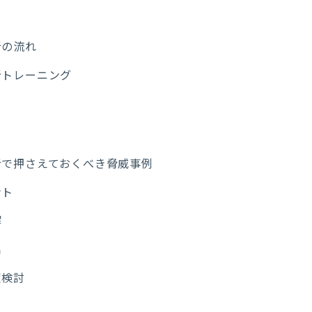
析の流れ
析トレーニング
析で押さえておくべき脅威事例
ント
解
出
策検討