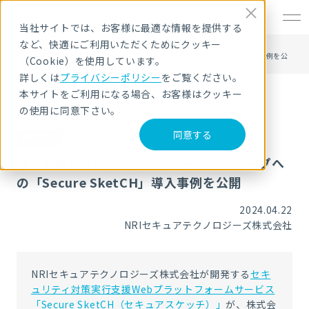
EN
当社サイトでは、お客様に最適な情報を提供する
など、快適にご利用いただくためにクッキー
HOME
ニュース・トピックス
株式会社三菱UFJフィナンシャル・グループへの「Secure SketCH」導入事例を公
（Cookie）を使用しています。
開
詳しくは
プライバシーポリシー
をご覧ください。
本サイトをご利用になる場合、お客様はクッキー
の使用に同意下さい。
同意する
お知らせ
株式会社三菱UFJフィナンシャル・グループへ
の「Secure SketCH」導入事例を公開
2024.04.22
NRIセキュアテクノロジーズ株式会社
NRIセキュアテクノロジーズ株式会社が開発する
セキ
ュリティ対策実行支援Webプラットフォームサービス
「Secure SketCH（セキュアスケッチ）」
が、
株式会