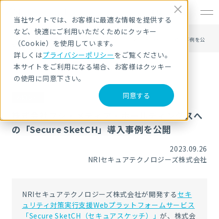
EN
当社サイトでは、お客様に最適な情報を提供する
など、快適にご利用いただくためにクッキー
HOME
ニュース・トピックス
株式会社フジ・メディア・ホールディングスへの「Secure SketCH」導入事例を公
（Cookie）を使用しています。
開
詳しくは
プライバシーポリシー
をご覧ください。
本サイトをご利用になる場合、お客様はクッキー
の使用に同意下さい。
同意する
お知らせ
株式会社フジ・メディア・ホールディングスへ
の「Secure SketCH」導入事例を公開
2023.09.26
NRIセキュアテクノロジーズ株式会社
NRIセキュアテクノロジーズ株式会社が開発する
セキ
ュリティ対策実行支援Webプラットフォームサービス
「Secure SketCH（セキュアスケッチ）」
が、
株式会