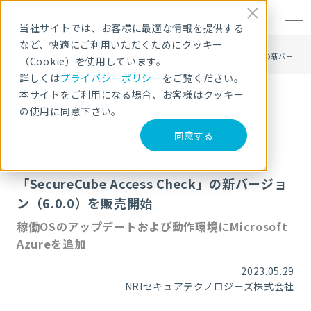
EN
当社サイトでは、お客様に最適な情報を提供する
など、快適にご利用いただくためにクッキー
HOME
ニュース・トピックス
NRIセキュア、特権ID管理ソリューション「SecureCube Access Check」の新バー
（Cookie）を使用しています。
ジョン（6.0.0）を販売開始
詳しくは
プライバシーポリシー
をご覧ください。
本サイトをご利用になる場合、お客様はクッキー
の使用に同意下さい。
同意する
ニュース
NRIセキュア、特権ID管理ソリューション
「SecureCube Access Check」の新バージョ
ン（6.0.0）を販売開始
稼働OSのアップデートおよび動作環境にMicrosoft
Azureを追加
2023.05.29
NRIセキュアテクノロジーズ株式会社