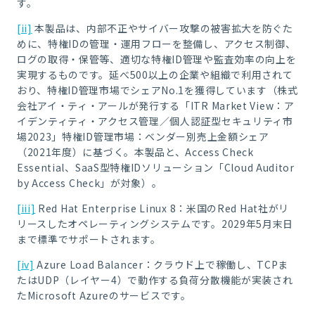
す。
[ii]
本製品は、内部不正やサイバー攻撃の被害拡大を防ぐた
めに、特権IDの管理・運用フローを整備し、アクセス制御、
ログの取得・保管等、適切な特権ID管理や監査効率の向上を
実現するものです。延べ500以上の企業や組織で利用されて
おり、特権ID管理市場でシェアNo.1を獲得しています（株式
会社アイ・ティ・アールが発行する「ITR Market View：ア
イデンティティ・アクセス管理／個人認証型セキュリティ市
場2023」特権ID管理市場：ベンダー別売上金額シェア
（2021年度）に基づく。本製品と、Access Check
Essential、SaaS型特権IDソリューション「Cloud Auditor
by Access Check」が対象）。
[iii]
Red Hat Enterprise Linux 8：米国のRed Hat社がリ
リースしたオペレーティングシステムです。2029年5月末日
まで標準でサポートされます。
[iv]
Azure Load Balancer：クラウド上で稼働し、TCPま
たはUDP（レイヤー4）で動作する負荷分散機能が実装され
たMicrosoft Azureのサービスです。