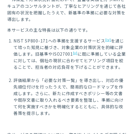
キュアのコンサルタントが、丁寧なヒアリングを通じて各社
固有の状況を把握したうえで、新基準の準拠に必要な対策を
導出します。
本サービスの主な特長は以下の通りです。
[iv]
NIST SP800-171への準拠を支援するサービス
を通じ
て培った知見に基づき、対象企業の対策状況を的確に評
[v]
価します。旧基準やISO27001
に既に準拠している企業
に対しては、個社の現状に合わせてヒアリング項目を絞
ることで、担当者の対応負荷を下げることができます。
評価結果から「必要な対策一覧」を導き出し、対応の優
先順位付けを行ったうえで、簡易的なロードマップを作
成します。さらに、新たに作成すべきポリシー等の文書
や既存文書に取り入れるべき要素を整理し、準拠に向け
て何を実施すべきかを明確化するとともに、具体的な改
善策を提示します。