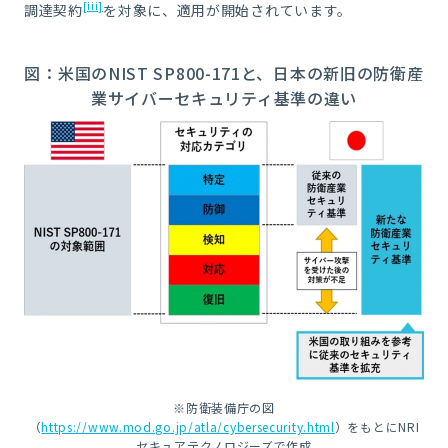
[iii]
調達契約
を対象に、適用が開始されています。
図：米国のNIST SP800-171と、日本の新旧の防衛産
業サイバーセキュリティ基準の違い
※防衛装備庁の図
（
https://www.mod.go.jp/atla/cybersecurity.html
）をもとにNRI
セキュアテクノロジーズで作成