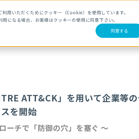
メールマガジ
利用いただくためにクッキー（Cookie）を使用しています。
利用になる場合、お客様はクッキーの使用に同意下さい。
サービス・製品
導入事例
セミナー
ブログ
動
同意する
K」を用いて 企業等のセキュリティ対策状況を評価するサービスを開始 ～ リスク
ITRE ATT&CK」を用いて企業
ビスを開始
プローチで「防御の穴」を塞ぐ ～