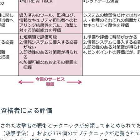
認定資格者による評価
に観測された攻撃者の戦術とテクニックが分類してまとめられており
ues（攻撃手法）」および379個のサブテクニックが定義されてい