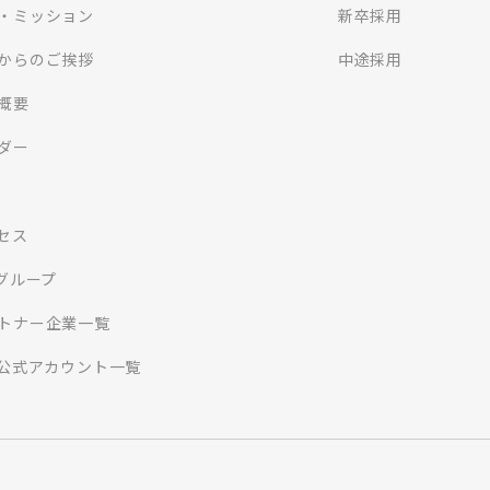
・ミッション
新卒採用
からのご挨拶
中途採用
概要
ダー
セス
Iグループ
トナー企業一覧
S公式アカウント一覧