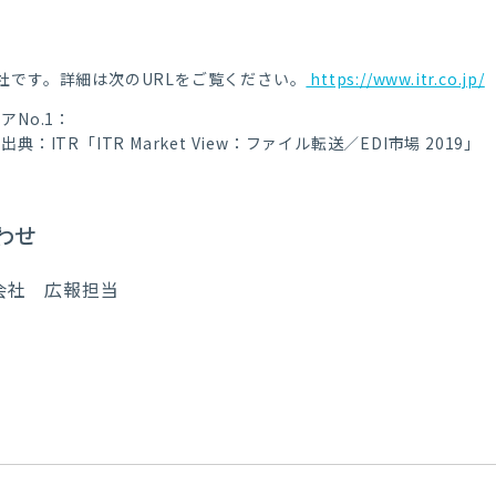
社です。詳細は次のURLをご覧ください。
https://www.itr.co.jp/
アNo.1：
ITR「ITR Market View：ファイル転送／EDI市場 2019」
わせ
会社 広報担当