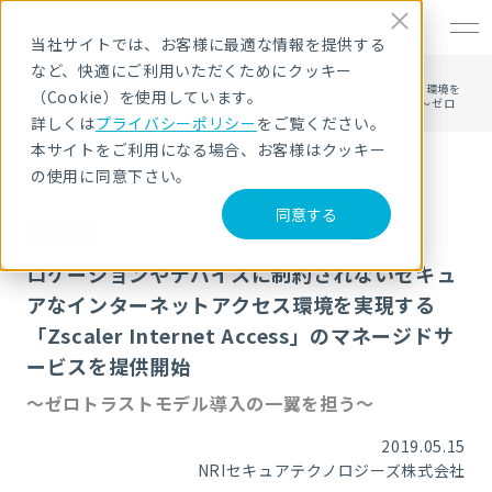
EN
当社サイトでは、お客様に最適な情報を提供する
など、快適にご利用いただくためにクッキー
HOME
ニュース・トピックス
ロケーションやデバイスに制約されないセキュアなインターネットアクセス環境を
（Cookie）を使用しています。
実現する「Zscaler Internet Access」のマネージドサービスを提供開始 ～ゼロ
トラストモデル導入の一翼を担う～
詳しくは
プライバシーポリシー
をご覧ください。
本サイトをご利用になる場合、お客様はクッキー
の使用に同意下さい。
同意する
ニュース
ロケーションやデバイスに制約されないセキュ
アなインターネットアクセス環境を実現する
「Zscaler Internet Access」のマネージドサ
ービスを提供開始
～ゼロトラストモデル導入の一翼を担う～
2019.05.15
NRIセキュアテクノロジーズ株式会社