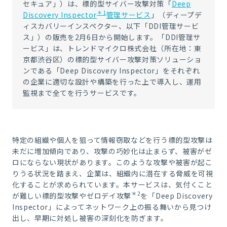
セキュア」）は、標的型サイバー攻撃対策「
Deep
＊1
Discovery Inspector
管理サービス
」（ディープデ
ィスカバリーインスペクター、以下「DDI管理サービ
ス」）の販売を2月6日から開始します。「DDI管理サ
ービス」は、トレンドマイクロ株式会社（所在地：東
京都渋谷区）の標的型サイバー攻撃対策ソリューショ
ンである「Deep Discovery Inspector」をそれぞれ
の企業に適切な設計や構築を行った上で導入し、運用
監視まで全てを行うサービスです。
特定の組織や個人を狙って情報窃取などを行う標的型攻撃は
未だに増加傾向であり、攻撃の巧妙化は止まらず、被害がゼ
ロにならない現状があります。このような攻撃や被害が起こ
りうる状況を踏まえ、企業は、組織内に潜在する脅威を可視
化することが求められています。本サービスは、気付くこと
＊2
が難しい標的型攻撃やゼロデイ攻撃
を「Deep Discovery
Inspector」によってネットワーク上の振る舞いから見つけ
出し、早期に対処し被害の深刻化を防ぎます。