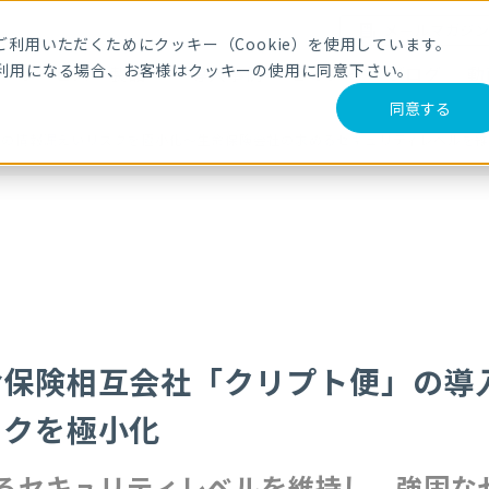
メールマガジ
利用いただくためにクッキー（Cookie）を使用しています。
利用になる場合、お客様はクッキーの使用に同意下さい。
サービス・製品
導入事例
セミナー
ブログ
動
同意する
での情報漏えいリスクを極小化～生命保険会社の求めるセキュリティレベルを維
命保険相互会社「クリプト便」の導
スクを極小化
るセキュリティレベルを維持し、強固な