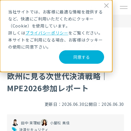
EN
当社サイトでは、お客様に最適な情報を提供する
など、快適にご利用いただくためにクッキー
HOME
NRIセキュア ブログ
欧州に見る次世代決済戦略｜MPE2026参加レポート
（Cookie）を使用しています。
詳しくは
プライバシーポリシー
をご覧ください。
本サイトをご利用になる場合、お客様はクッキー
NRIセキュア ブログ
の使用に同意下さい。
同意する
欧州に見る次世代決済戦略｜
MPE2026参加レポート
更新日：2026.06.30
公開日：2026.06.30
田中 茉理絵
小屋松 美佳
決済セキュリティ