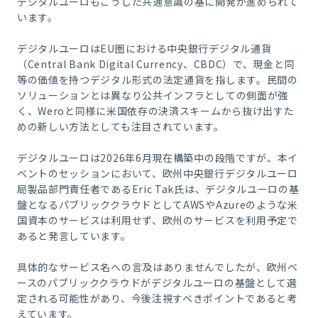
デジタルユーロもこうした共通意識の基に開発が進められて
います。
デジタルユーロはEU圏における中央銀行デジタル通貨
（Central Bank Digital Currency、CBDC）で、現金と同
等の価値を持つデジタル形式の法定通貨を指します。民間の
ソリューションとは異なり公共インフラとしての側面が強
く、Weroと同様に米国依存の決済スキームから抜け出すた
めの新しい方法としても注目されています。
デジタルユーロは2026年6月現在構築中の段階ですが、本イ
ベントのセッションにおいて、欧州中央銀行デジタルユーロ
局製品部門責任者であるEric Tak氏は、デジタルユーロの基
盤となるパブリッククラウドとしてAWSやAzureのような米
国資本のサービスは利用せず、欧州のサービスを利用予定で
あると発言しています。
具体的なサービス名への言及はありませんでしたが、欧州ベ
ースのパブリッククラウドがデジタルユーロの基盤として選
定される可能性があり、今後注視すべきポイントであると考
えています。