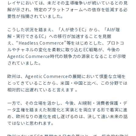
レイヤにおいては、未だその主導権争いが続いているとの見
解が示され、特定のプラットフォームへの依存を低減する必
要性が指摘されていました。
こうした状況を踏まえ、「人が使うEC」から、「AIが理
解・実行できるEC」への移行が加速することを見据
え、“Headless Commerce”等をはじめとした、プロトコ
ルやチャネルの変化を柔軟に取り込むEC戦略が、今後の
Agentic Commerce時代の競争力の源泉となることが示唆
されていました。
欧州は、Agentic Commerceの展開において慎重な立場を
とってきていることから、米国・中国と比べ、この分野では
相対的に出遅れていると言えます 。
一方で、その立場を活かし、今後、AI規制・消費者保護・デ
ータ主権を踏まえた制度化と実装とを両立する形で着実に進
め、欧州なりの進化を成し遂げるのは、決して遠い未来の話
ではないと思われます。