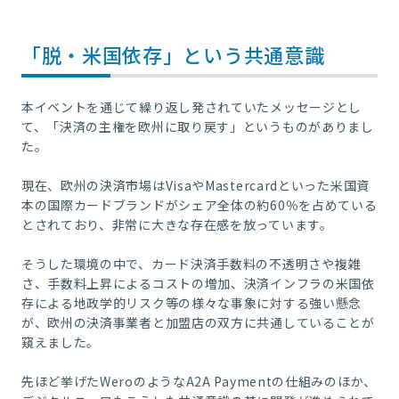
「脱・米国依存」という共通意識
本イベントを通じて繰り返し発されていたメッセージとし
て、「決済の主権を欧州に取り戻す」というものがありまし
た。
現在、欧州の決済市場はVisaやMastercardといった米国資
本の国際カードブランドがシェア全体の約60％を占めている
とされており、非常に大きな存在感を放っています。
そうした環境の中で、カード決済手数料の不透明さや複雑
さ、手数料上昇によるコストの増加、決済インフラの米国依
存による地政学的リスク等の様々な事象に対する強い懸念
が、欧州の決済事業者と加盟店の双方に共通していることが
窺えました。
先ほど挙げたWeroのようなA2A Paymentの仕組みのほか、