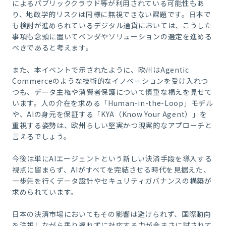
によるパブリッククラウド等が利用されている可能性もあ
り、地政学的リスクは同様に無視できない課題です。日本で
も検討が進められているデジタル通貨においては、こうした
事項も念頭に置いてベンダやソリューションの選定を進める
べきであると考えます。
また、本イベントで示されたように、欧州はAgentic
Commerceのような技術的なイノベーションを受け入れつ
つも、データ主権や消費者保護について慎重な構えを見せて
います。人の介在を求める「Human-in-the-Loop」モデル
や、AIの身元を保証する「KYA（Know Your Agent）」を
重視する姿勢は、欧州らしい堅実かつ現実的なアプローチと
言えるでしょう。
今後は単にAIエージェントという新しい決済手段を導入する
視点に留まらず、AIがすべてを完結させる時代を見据えた、
一歩先を行くデータ設計やセキュリティガバナンスの構築が
求められています。
日本の決済市場においてもその影響は避けられず、国際動向
を注視しながら乗り遅れずに対応する力が今まさに試されて