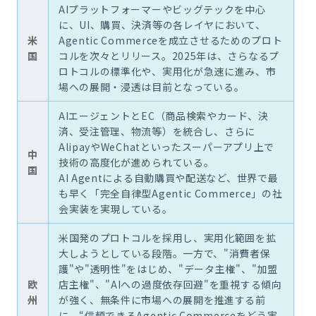
AIプラットフォーマーやビッグテックを中心
に、UI、購買、決済等の各レイヤにおいて、
米
Agentic Commerceを成立させるためのプロト
国
コルを次々とリリース。2025年は、さらなるプ
ロトコルの標準化や、実用化が急速に進み、市
場への展開・浸透は目前となっている。
AIエージェントとEC（商品検索やカード、決
済、受注管理、物流等）を統合し、さらに
AlipayやWeChatといったスーパーアプリ上で
中
技術の高度化が進められている。
国
AI Agentによる自動購買や配送など、世界で最
も早く「完全自律型Agentic Commerce」の社
会実装を実現している。
米国発のプロトコルを採用し、実用化範囲を拡
大しようとしている段階。一方で、"消費者保
護"や"透明性"をはじめ、"データ主権"、"加盟
欧
店主権"、"AIへの過度依存回避"を重視する傾向
州
が強く、無条件に市場への展開を推進する前
に、“信頼できるAgentic Commerceをどう実