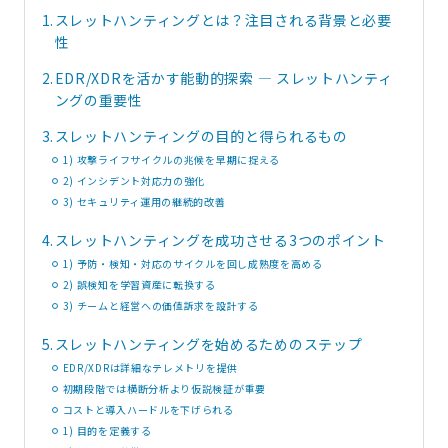
1.
スレットハンティングとは？注目される背景と必要
性
2.
EDR/XDRを活かす能動的探索 ― スレットハンティ
ングの重要性
3.
スレットハンティングの目的と得られるもの
1) 攻撃ライフサイクルの兆候を早期に捉える
2) インシデント対応力の強化
3) セキュリティ運用の継続的改善
4.
スレットハンティングを成功させる3つのポイント
1) 予防・検知・対応のサイクルを回し成熟度を高める
2) 誤検知を学習資産に転換する
3) チームと経営への価値訴求を設計する
5.
スレットハンティングを始めるためのステップ
EDR/XDRは詳細なテレメトリを提供
初期段階では横断分析より仮説検証が重要
コストと導入ハードルを下げられる
1) 目的を定義する