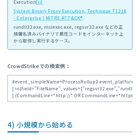
Execution
[ii]
System Binary Proxy Execution, Technique T1218
- Enterprise | MITRE ATT&CK®
rundll32.exe, msiexec.exe, regsvr32.exe などの正
規署名済みバイナリで悪性コードをインターネット上
から取得し実行するケース。
CrowdStrikeでの検索例：
#event_simpleName=ProcessRollup2 event_platform=
| in(field="FileName", values=["regsvr32.exe","rundll3
| (CommandLine=*http://* OR CommandLine=*https://*
4) 小規模から始める