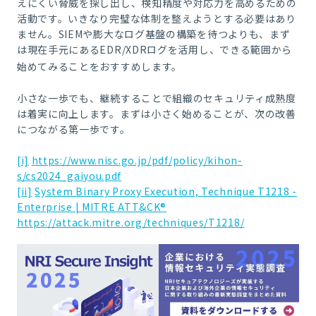
えにくい脅威を探し出し、検知精度や対応力を高めるための
活動です。いきなり完璧な体制を整えようとする必要はあり
ません。SIEMや膨大なログ基盤の構築を待つよりも、まず
は現在手元にあるEDR/XDRログを活用し、できる範囲から
始めてみることをおすすめします。
小さな一歩でも、継続することで組織のセキュリティ成熟度
は着実に向上します。まずは小さく始めることが、次の改善
につながる第一歩です。
[i]
https://www.nisc.go.jp/pdf/policy/kihon-
s/cs2024_gaiyou.pdf
[ii]
System Binary Proxy Execution, Technique T1218 -
Enterprise | MITRE ATT&CK®
https://attack.mitre.org/techniques/T1218/