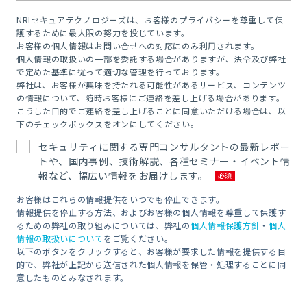
NRIセキュアテクノロジーズは、お客様のプライバシーを尊重して保
護するために最大限の努力を投じています。
お客様の個人情報はお問い合せへの対応にのみ利用されます。
個人情報の取扱いの一部を委託する場合がありますが、法令及び弊社
で定めた基準に従って適切な管理を行っております。
弊社は、お客様が興味を持たれる可能性があるサービス、コンテンツ
の情報について、随時お客様にご連絡を差し上げる場合があります。
こうした目的でご連絡を差し上げることに同意いただける場合は、以
下のチェックボックスをオンにしてください。
セキュリティに関する専門コンサルタントの最新レポー
トや、国内事例、技術解説、各種セミナー・イベント情
報など、幅広い情報をお届けします。
お客様はこれらの情報提供をいつでも停止できます。
情報提供を停止する方法、およびお客様の個人情報を尊重して保護す
るための弊社の取り組みについては、弊社の
個人情報保護方針
・
個人
情報の取扱いについて
をご覧ください。
以下のボタンをクリックすると、お客様が要求した情報を提供する目
的で、弊社が上記から送信された個人情報を保管・処理することに同
意したものとみなされます。