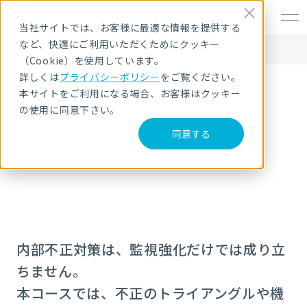
EN
当社サイトでは、お客様に最適な情報を提供する
など、快適にご利用いただくためにクッキー
HOME
サービス・製品
セキュリティ教育・研修
eラーニング
内部不正の脅威と基本的対策
（Cookie）を使用しています。
詳しくは
プライバシーポリシー
をご覧ください。
本サイトをご利用になる場合、お客様はクッキー
eラーニング
の使用に同意下さい。
内部不正の脅威と基本的対策
同意する
内部不正対策は、監視強化だけでは成り立
ちません。
本コースでは、不正のトライアングルや機