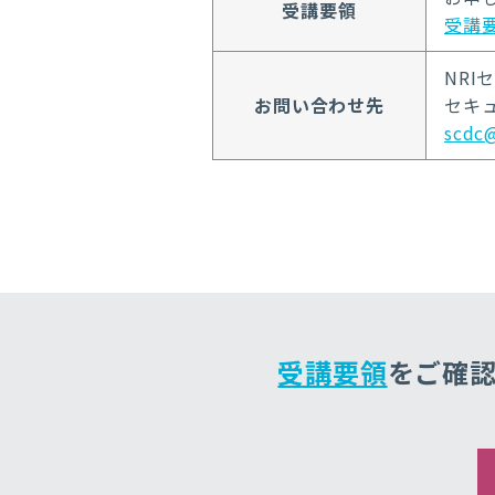
受講要領
受講
NR
お問い合わせ先
セキ
scdc@
受講要領
をご確