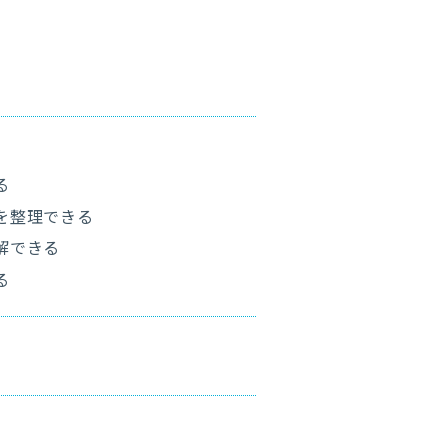
る
を整理できる
解できる
る