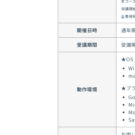
本コー
受講開
企業様
開催日時
通年
受講期間
受講
★OS
Wi
ma
★ブ
動作環境
Go
Mi
Mo
Sa
お申