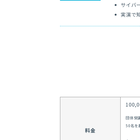
サイバ
実演で
100
団体受
50名
料金