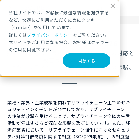
EN
当社サイトでは、お客様に最適な情報を提供する
など、快適にご利用いただくためにクッキー
HOME
セキュリティセミナー・イベント
CSIJ公開シンポジウム 2026
（Cookie）を使用しています。
詳しくは
プライバシーポリシー
をご覧ください。
CSIJ公開シンポジウム 2026
本サイトをご利用になる場合、お客様はクッキー
の使用に同意下さい。
さらに高まるサプライチェーンリスクへの対応と
被害最小化への準備
同意する
～セキュリティベンダー各社の経験からの示唆、
CSIJからの提言～
業種・業界・企業規模を問わずサプライチェーン上でのセキ
ュリティインシデントが発生しており、サプライチェーン上
の企業が攻撃を受けることで、サプライチェーン全体の生産
活動が停止するなど深刻な影響を及ぼしています。また、経
済産業省において「サプライチェーン強化に向けたセキュリ
ティ対策評価制度に関する制度（SCS評価制度）」の制度運