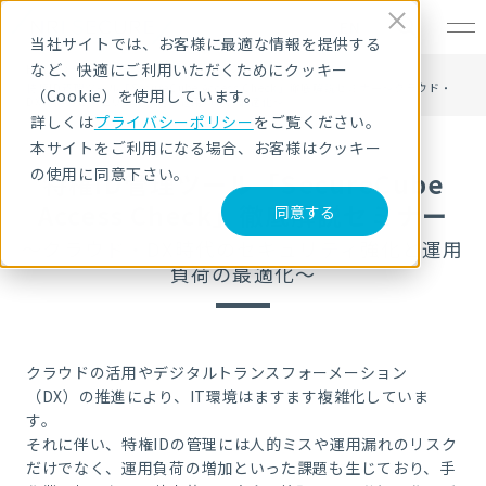
EN
当社サイトでは、お客様に最適な情報を提供する
など、快適にご利用いただくためにクッキー
HOME
セキュリティセミナー・イベント
特権ID管理ツール「SecureCube Access Check」徹底解説セミナー～クラウド・
（Cookie）を使用しています。
DX時代のセキュリティ強化と運用負荷の最適化～
詳しくは
プライバシーポリシー
をご覧ください。
本サイトをご利用になる場合、お客様はクッキー
の使用に同意下さい。
特権ID管理ツール「SecureCube
Access Check」徹底解説セミナー
同意する
～クラウド・DX時代のセキュリティ強化と運用
負荷の最適化～
クラウドの活用やデジタルトランスフォーメーション
（DX）の推進により、IT環境はますます複雑化していま
す。
それに伴い、特権IDの管理には人的ミスや運用漏れのリスク
だけでなく、運用負荷の増加といった課題も生じており、手