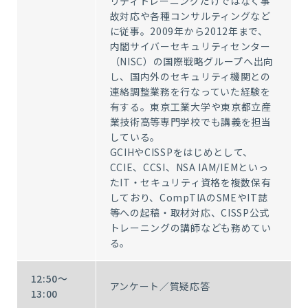
リティトレーニングだけではなく事
故対応や各種コンサルティングなど
に従事。2009年から2012年まで、
内閣サイバーセキュリティセンター
（NISC）の国際戦略グループへ出向
し、国内外のセキュリティ機関との
連絡調整業務を行なっていた経験を
有する。東京工業大学や東京都立産
業技術高等専門学校でも講義を担当
している。
GCIHやCISSPをはじめとして、
CCIE、CCSI、NSA IAM/IEMといっ
たIT・セキュリティ資格を複数保有
しており、CompTIAのSMEやIT誌
等への起稿・取材対応、CISSP公式
トレーニングの講師なども務めてい
る。
12:50～
アンケート／質疑応答
13:00