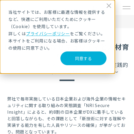
EN
当社サイトでは、お客様に最適な情報を提供する
など、快適にご利用いただくためにクッキー
HOME
セキュリティセミナー・イベント
DX推進に必要なセキュリティと人材育成戦略
（Cookie）を使用しています。
詳しくは
プライバシーポリシー
をご覧ください。
本サイトをご利用になる場合、お客様はクッキー
DX推進に必要なセキュリティと人材育
の使用に同意下さい。
成戦略
同意する
～ISC2認定講師と本音で語るDXの現場と実践的
なセキュリティ人材育成トレーニング～
弊社で毎年実施している日本企業および海外企業の情報セキ
ュリティに関する取り組みの実態調査「NRI Secure
Insight」によると、約8割の日本企業がDXに着手している
と回答しながらも、その課題として
「新技術に対する理解や
実装する能力を有した人員やリソースの確保」が挙がってお
り、問題となっています。