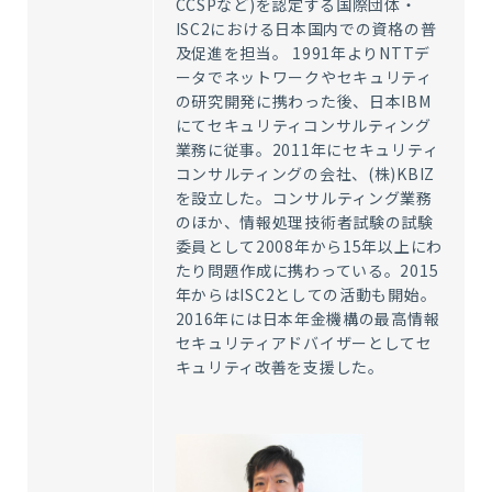
CCSP
など
)
を認定する国際団体・
ISC2
における日本国内での資格の普
及促進を担当。
1991
年より
NTT
デ
ータでネットワークやセキュリティ
の研究開発に携わった後、日本
IBM
にてセキュリティコンサルティング
業務に従事。
2011
年にセキュリティ
コンサルティングの会社、
(
株
)KBIZ
を設立した。コンサルティング業務
のほか、情報処理技術者試験の試験
委員として
2008
年から
15
年以上にわ
たり問題作成に携わっている。
2015
年からは
ISC2
としての活動も開始。
2016
年には日本年金機構の最高情報
セキュリティアドバイザーとしてセ
キュリティ改善を支援した。