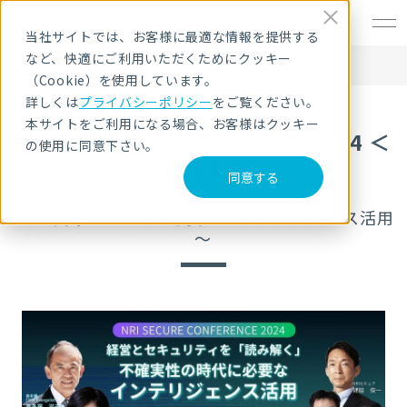
EN
当社サイトでは、お客様に最適な情報を提供する
など、快適にご利用いただくためにクッキー
HOME
セキュリティセミナー・イベント
NRIセキュア カンファレンス 2024 ＜Day2＞
（Cookie）を使用しています。
詳しくは
プライバシーポリシー
をご覧ください。
本サイトをご利用になる場合、お客様はクッキー
NRIセキュア カンファレンス 2024 ＜
の使用に同意下さい。
Day2＞
同意する
経営とセキュリティを「読み解く」
～不確実性の時代に必要なインテリジェンス活用
～