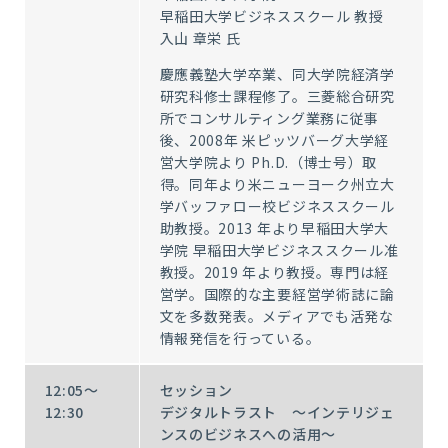
早稲田大学ビジネススクール 教授
入山 章栄 氏
慶應義塾大学卒業、同大学院経済学
研究科修士課程修了。三菱総合研究
所でコンサルティング業務に従事
後、2008年 米ピッツバーグ大学経
営大学院より Ph.D.（博士号）取
得。同年より米ニューヨーク州立大
学バッファロー校ビジネススクール
助教授。2013 年より早稲田大学大
学院 早稲田大学ビジネススクール准
教授。2019 年より教授。専門は経
営学。国際的な主要経営学術誌に論
文を多数発表。メディアでも活発な
情報発信を行っている。
12:05～
セッション
12:30
デジタルトラスト ～インテリジェ
ンスのビジネスへの活用～