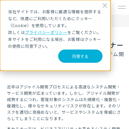
EN
当社サイトでは、お客様に最適な情報を提供する
など、快適にご利用いただくためにクッキー
HOME
セキュリティセミナー・イベント
プロダクト開発セキュリティセミナー
（Cookie）を使用しています。
詳しくは
プライバシーポリシー
をご覧ください。
本サイトをご利用になる場合、お客様はクッキー
プロダクト開発セキュリティセミナー
の使用に同意下さい。
～JCBが語る、SECチームを活かしたシステム開
同意する
発～
近年はアジャイル開発プロセスによる高速なシステム開発・
サービス開発が広まっています。しかし、アジャイル開発が
成熟するにつれ、管理対象のシステムは大規模化・複数化・
複雑化し、様々なセキュリティリスクが存在します。そのリ
スクを適切に見極めないと、サービスやシステムを脅威にさ
らしてしまうことになります。
本セミナーでは、ビジネスアジリティを高めるシステム開発