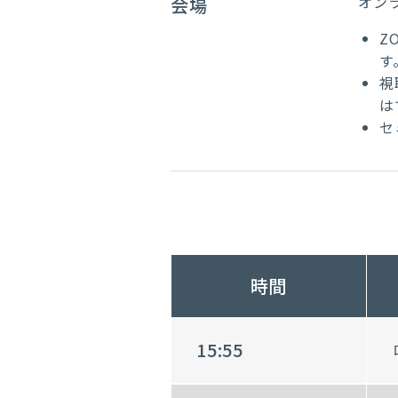
オン
会場
Z
す
視
は
セ
時間
15:55