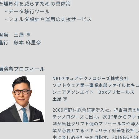
管理負荷を減らすための具体策
・データ移行ツール
・フォルダ設計や運用の支援サービス
担当 土屋 亨
進行 藤本 麻里奈
講演者プロフィール
NRIセキュアテクノロジーズ株式会社
ソフトウェア第一事業本部ファイルセキ
シニアアソシエイト Boxプリセールス
土屋 亨
2009年野村総合研究所入社。担当事業の移
テクノロジーズに出向。2017年からファ
ほか当社クリプト便のプリセールスや導
業が必要とするセキュリティ対策を後押し
由に楽しめる社会を目指す。2019BCP (Box Cir