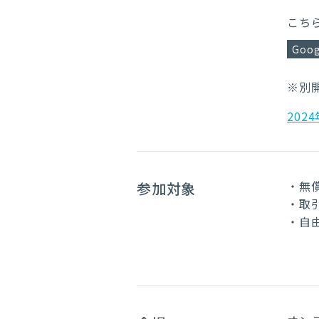
こち
Goog
※別
2024
・無
参加対象
・取
・自