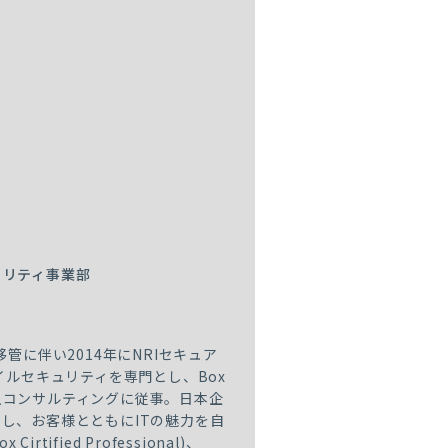
ュリティ事業部
管に伴い2014年にNRIセキュア
イルセキュリティを専門とし、Box
入コンサルティングに従事。日本企
し、お客様とともにITの魅力を自
tified Professional)、