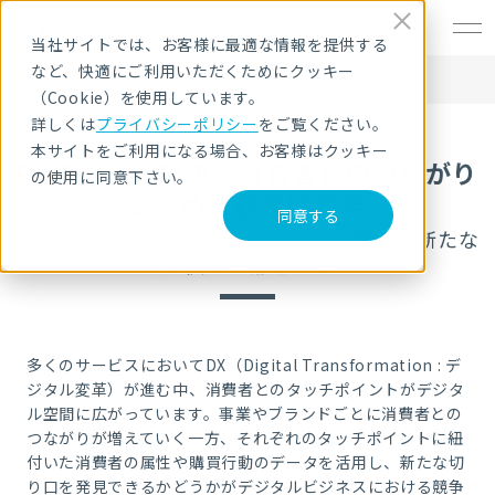
EN
当社サイトでは、お客様に最適な情報を提供する
など、快適にご利用いただくためにクッキー
HOME
セキュリティセミナー・イベント
DXのお悩み解決：消費者とのつながりを深める顧客ID統合
（Cookie）を使用しています。
詳しくは
プライバシーポリシー
をご覧ください。
本サイトをご利用になる場合、お客様はクッキー
DXのお悩み解決：消費者とのつながり
の使用に同意下さい。
を深める顧客ID統合
同意する
～デジタル空間のタッチポイントを集約し新たな
付加価値を創造する～
多くのサービスにおいてDX（Digital Transformation : デ
ジタル変革）が進む中、消費者とのタッチポイントがデジタ
ル空間に広がっています。事業やブランドごとに消費者との
つながりが増えていく一方、それぞれのタッチポイントに紐
付いた消費者の属性や購買行動のデータを活用し、新たな切
り口を発見できるかどうかがデジタルビジネスにおける競争