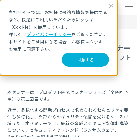
EN
当社サイトでは、お客様に最適な情報を提供する
など、快適にご利用いただくためにクッキー
HOME
セキュリティセミナー・イベント
プロダクト開発セキュリティセミナー
（Cookie）を使用しています。
詳しくは
プライバシーポリシー
をご覧ください。
本サイトをご利用になる場合、お客様はクッキー
プロダクト開発セキュリティセミナー
の使用に同意下さい。
～ランサムウェア、DevSecOpsからみるシフト
同意する
レフトの重要性～
本セミナーは、プロダクト開発セミナーシリーズ（全四回予
定）の第二回目です。
近年、多様化する開発プロセスで求められるセキュリティ要
件も多様化し、外部からセキュリティ侵害を受けるケースが
増えた。本セミナーでは、最新の脅威とセキュアな体制構築
について、セキュリティのトレンド（ランサムウェア、
DevSecOps）を踏まえて説明します。