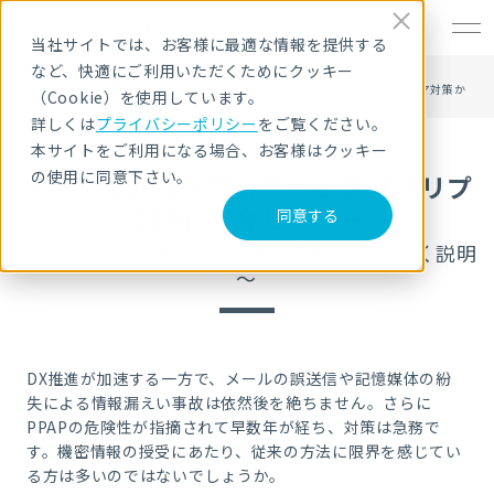
EN
当社サイトでは、お客様に最適な情報を提供する
など、快適にご利用いただくためにクッキー
HOME
セキュリティセミナー・イベント
ファイル転送・共有サービス「クリプト便」紹介セミナー ～ランサムウェア対策か
（Cookie）を使用しています。
ら見たサービスの選定基準を解説～
詳しくは
プライバシーポリシー
をご覧ください。
本サイトをご利用になる場合、お客様はクッキー
の使用に同意下さい。
ファイル転送・共有サービス「クリプ
ト便」紹介セミナー
同意する
～デモを交えて機能やユースケースを詳しく説明
～
DX推進が加速する一方で、メールの誤送信や記憶媒体の紛
失による情報漏えい事故は依然後を絶ちません。さらに
PPAPの危険性が指摘されて早数年が経ち、対策は急務で
す。機密情報の授受にあたり、従来の方法に限界を感じてい
る方は多いのではないでしょうか。