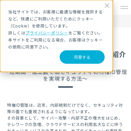
EN
当社サイトでは、お客様に最適な情報を提供する
など、快適にご利用いただくためにクッキー
HOME
セキュリティセミナー・イベント
特権ID管理ソリューション「SecureCube Access Check」紹介セミナー
（Cookie）を使用しています。
詳しくは
プライバシーポリシー
をご覧ください。
本サイトをご利用になる場合、お客様はクッキー
特権ID管理ソリューション
の使用に同意下さい。
「SecureCube Access Check」紹介
同意する
セミナー
～短期間・低工数で高セキュリティの特権ID管理
を実現する方法～
特権ID管理は、近年、内部統制だけでなく、セキュリティ対
策の面でも重視されるようになっています。
その背景として、サイバー攻撃・内部不正の増大をはじめ、
テレワークの急増、クラウドサービスの利用拡大などに伴う
セキュリティリスクの高まりや、サプライチェーンや委託先